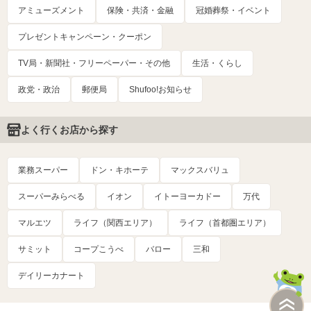
アミューズメント
保険・共済・金融
冠婚葬祭・イベント
プレゼントキャンペーン・クーポン
TV局・新聞社・フリーペーパー・その他
生活・くらし
政党・政治
郵便局
Shufoo!お知らせ
よく行くお店から探す
業務スーパー
ドン・キホーテ
マックスバリュ
スーパーみらべる
イオン
イトーヨーカドー
万代
マルエツ
ライフ（関西エリア）
ライフ（首都圏エリア）
サミット
コープこうべ
バロー
三和
デイリーカナート