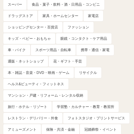
スーパー
食品・菓子・飲料・酒・日用品・コンビニ
ドラッグストア
家具・ホームセンター
家電店
ショッピングセンター・百貨店
ファッション
キッズ・ベビー・おもちゃ
眼鏡・コンタクト・ケア用品
車・バイク
スポーツ用品・自転車
携帯・通信・家電
通販・ネットショップ
花・ギフト・手芸
本・雑誌・音楽・DVD・映画・ゲーム
リサイクル
ヘルス&ビューティ・フィットネス
マンション・戸建・リフォーム・レンタル収納
旅行・ホテル・リゾート
学習塾・カルチャー・教育・教習所
レストラン・デリバリー・外食
フォトスタジオ・プリントサービス
アミューズメント
保険・共済・金融
冠婚葬祭・イベント