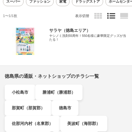
スーパー
ファッション
家電
ドラッグストア
ホームセンタ
1〜1/1枚
表示切替
サラヤ（徳島エリア）
ヤシノミ洗剤55周年！550名様に豪華限定グッズが当
たる！
徳島県の通販・ネットショップのチラシ一覧
小松島市
勝浦町（勝浦郡）
那賀町（那賀郡）
徳島市
佐那河内村（名東郡）
美波町（海部郡）