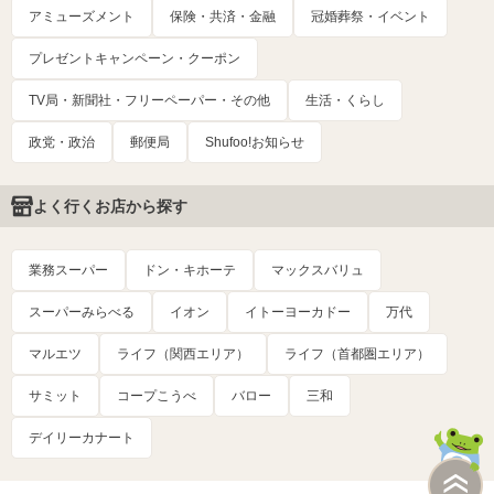
アミューズメント
保険・共済・金融
冠婚葬祭・イベント
プレゼントキャンペーン・クーポン
TV局・新聞社・フリーペーパー・その他
生活・くらし
政党・政治
郵便局
Shufoo!お知らせ
よく行くお店から探す
業務スーパー
ドン・キホーテ
マックスバリュ
スーパーみらべる
イオン
イトーヨーカドー
万代
マルエツ
ライフ（関西エリア）
ライフ（首都圏エリア）
サミット
コープこうべ
バロー
三和
デイリーカナート