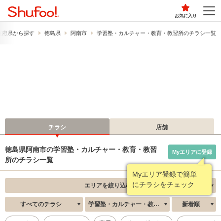
お気に入り
道府県から探す
徳島県
阿南市
学習塾・カルチャー・教育・教習所のチラシ一覧
チラシ
店舗
徳島県阿南市の学習塾・カルチャー・教育・教習
Myエリアに登録
所のチラシ一覧
Myエリア登録で簡単
にチラシをチェック
エリアを絞り込む
すべてのチラシ
学習塾・カルチャー・教育・教習所
新着順