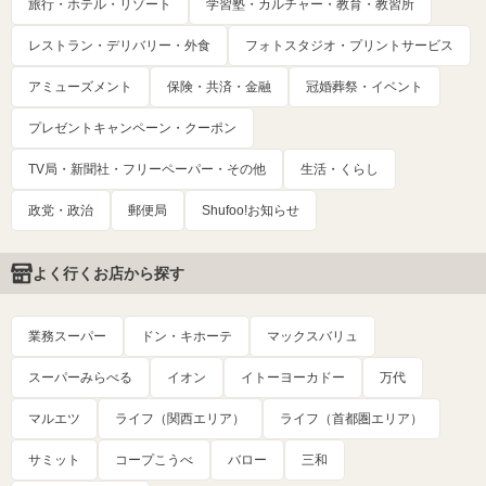
旅行・ホテル・リゾート
学習塾・カルチャー・教育・教習所
レストラン・デリバリー・外食
フォトスタジオ・プリントサービス
アミューズメント
保険・共済・金融
冠婚葬祭・イベント
プレゼントキャンペーン・クーポン
TV局・新聞社・フリーペーパー・その他
生活・くらし
政党・政治
郵便局
Shufoo!お知らせ
よく行くお店から探す
業務スーパー
ドン・キホーテ
マックスバリュ
スーパーみらべる
イオン
イトーヨーカドー
万代
マルエツ
ライフ（関西エリア）
ライフ（首都圏エリア）
サミット
コープこうべ
バロー
三和