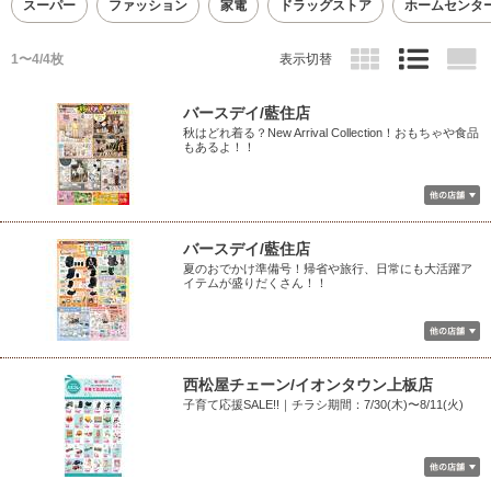
スーパー
ファッション
家電
ドラッグストア
ホームセンタ
1〜4/4枚
表示切替
バースデイ/藍住店
秋はどれ着る？New Arrival Collection！おもちゃや食品
もあるよ！！
バースデイ/藍住店
夏のおでかけ準備号！帰省や旅行、日常にも大活躍ア
イテムが盛りだくさん！！
西松屋チェーン/イオンタウン上板店
子育て応援SALE!!｜チラシ期間：7/30(木)〜8/11(火)