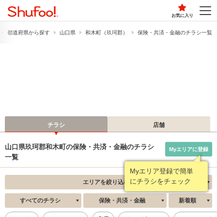
お気に入り
都道府県から探す
山口県
和木町（玖珂郡）
保険・共済・金融のチラシ一覧
チラシ
店舗
山口県玖珂郡和木町の保険・共済・金融のチラシ
Myエリアに登録
一覧
Myエリア登録で簡単
にチラシをチェック
エリアを絞り込む
すべてのチラシ
保険・共済・金融
新着順