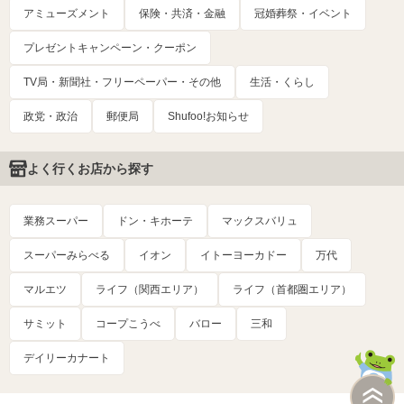
アミューズメント
保険・共済・金融
冠婚葬祭・イベント
プレゼントキャンペーン・クーポン
TV局・新聞社・フリーペーパー・その他
生活・くらし
政党・政治
郵便局
Shufoo!お知らせ
よく行くお店から探す
業務スーパー
ドン・キホーテ
マックスバリュ
スーパーみらべる
イオン
イトーヨーカドー
万代
マルエツ
ライフ（関西エリア）
ライフ（首都圏エリア）
サミット
コープこうべ
バロー
三和
デイリーカナート