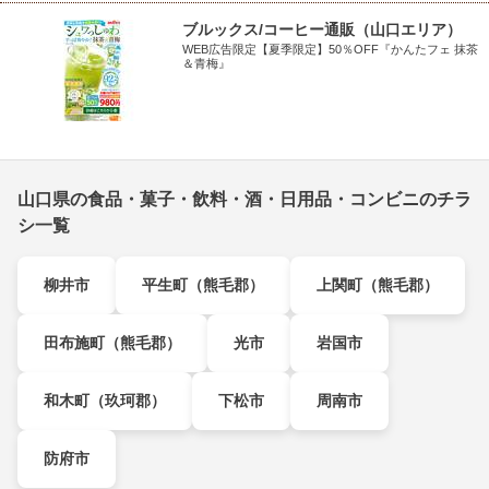
ブルックス/コーヒー通販（山口エリア）
WEB広告限定【夏季限定】50％OFF『かんたフェ 抹茶
＆青梅』
山口県の食品・菓子・飲料・酒・日用品・コンビニのチラ
シ一覧
柳井市
平生町（熊毛郡）
上関町（熊毛郡）
田布施町（熊毛郡）
光市
岩国市
和木町（玖珂郡）
下松市
周南市
防府市