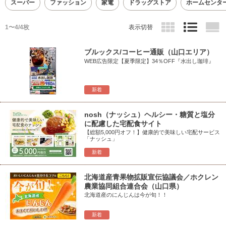
スーパー
ファッション
家電
ドラッグストア
ホームセンタ
1〜4/4枚
表示切替
ブルックス/コーヒー通販（山口エリア）
WEB広告限定【夏季限定】34％OFF『水出し珈琲』
新着
nosh（ナッシュ）ヘルシー・糖質と塩分
に配慮した宅配食サイト
【総額5,000円オフ！】健康的で美味しい宅配サービス
「ナッシュ」
新着
北海道産青果物拡販宣伝協議会／ホクレン
農業協同組合連合会（山口県）
北海道産のにんじんは今が旬！！
新着