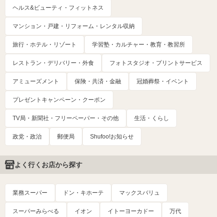
ヘルス&ビューティ・フィットネス
マンション・戸建・リフォーム・レンタル収納
旅行・ホテル・リゾート
学習塾・カルチャー・教育・教習所
レストラン・デリバリー・外食
フォトスタジオ・プリントサービス
アミューズメント
保険・共済・金融
冠婚葬祭・イベント
プレゼントキャンペーン・クーポン
TV局・新聞社・フリーペーパー・その他
生活・くらし
政党・政治
郵便局
Shufoo!お知らせ
よく行くお店から探す
業務スーパー
ドン・キホーテ
マックスバリュ
スーパーみらべる
イオン
イトーヨーカドー
万代