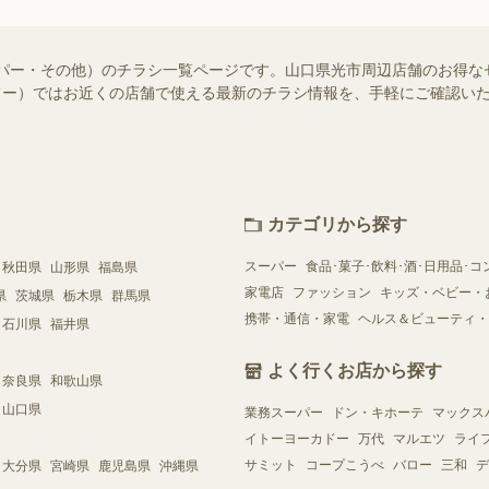
ーパー・その他）のチラシ一覧ページです。山口県光市周辺店舗のお得な
（シュフー）ではお近くの店舗で使える最新のチラシ情報を、手軽にご確認
カテゴリから探す
スーパー
食品･菓子･飲料･酒･日用品･コ
秋田県
山形県
福島県
家電店
ファッション
キッズ・ベビー・
県
茨城県
栃木県
群馬県
携帯・通信・家電
ヘルス＆ビューティ・
石川県
福井県
よく行くお店から探す
奈良県
和歌山県
山口県
業務スーパー
ドン・キホーテ
マックス
イトーヨーカドー
万代
マルエツ
ライ
サミット
コープこうべ
バロー
三和
デ
大分県
宮崎県
鹿児島県
沖縄県