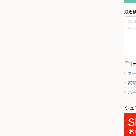
最近
最近
あり
ス
家
ホ
シュ