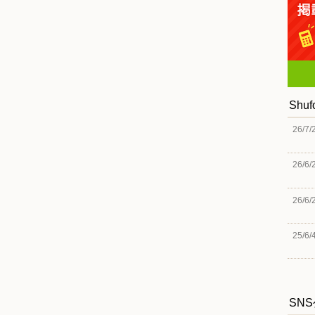
Shu
26/7/
26/6/
26/6/
25/6/
SN