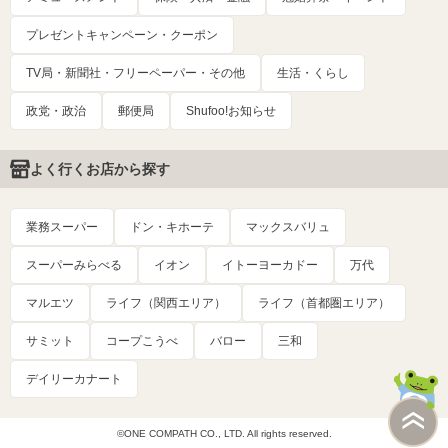
プレゼントキャンペーン・クーポン
TV局・新聞社・フリーペーパー・その他
生活・くらし
政党・政治
郵便局
Shufoo!お知らせ
よく行くお店から探す
業務スーパー
ドン・キホーテ
マックスバリュ
スーパーみらべる
イオン
イトーヨーカドー
万代
マルエツ
ライフ（関西エリア）
ライフ（首都圏エリア）
サミット
コープこうべ
バロー
三和
デイリーカナート
©ONE COMPATH CO., LTD. All rights reserved.