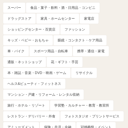
スーパー
食品・菓子・飲料・酒・日用品・コンビニ
ドラッグストア
家具・ホームセンター
家電店
ショッピングセンター・百貨店
ファッション
キッズ・ベビー・おもちゃ
眼鏡・コンタクト・ケア用品
車・バイク
スポーツ用品・自転車
携帯・通信・家電
通販・ネットショップ
花・ギフト・手芸
本・雑誌・音楽・DVD・映画・ゲーム
リサイクル
ヘルス&ビューティ・フィットネス
マンション・戸建・リフォーム・レンタル収納
旅行・ホテル・リゾート
学習塾・カルチャー・教育・教習所
レストラン・デリバリー・外食
フォトスタジオ・プリントサービス
アミューズメント
保険・共済・金融
冠婚葬祭・イベント