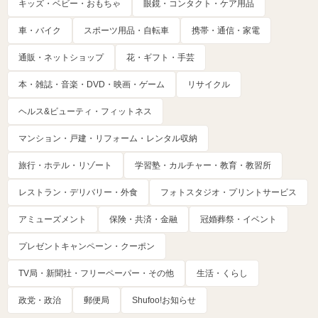
キッズ・ベビー・おもちゃ
眼鏡・コンタクト・ケア用品
車・バイク
スポーツ用品・自転車
携帯・通信・家電
通販・ネットショップ
花・ギフト・手芸
本・雑誌・音楽・DVD・映画・ゲーム
リサイクル
ヘルス&ビューティ・フィットネス
マンション・戸建・リフォーム・レンタル収納
旅行・ホテル・リゾート
学習塾・カルチャー・教育・教習所
レストラン・デリバリー・外食
フォトスタジオ・プリントサービス
アミューズメント
保険・共済・金融
冠婚葬祭・イベント
プレゼントキャンペーン・クーポン
TV局・新聞社・フリーペーパー・その他
生活・くらし
政党・政治
郵便局
Shufoo!お知らせ