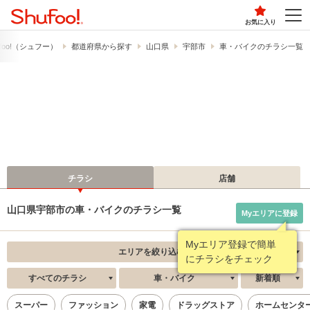
お気に入り
foo!​（シュフー）
都道府県から探す
山口県
宇部市
車・バイクのチラシ一覧
チラシ
店舗
山口県宇部市の車・バイクのチラシ一覧
Myエリアに登録
Myエリア登録で簡単
エリアを絞り込む
にチラシをチェック
すべてのチラシ
車・バイク
新着順
スーパー
ファッション
家電
ドラッグストア
ホームセンタ