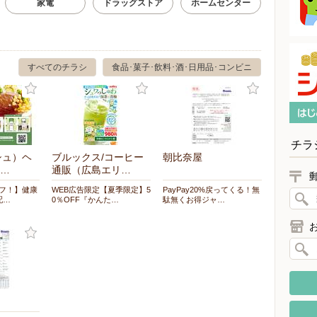
家電
ドラッグストア
ホームセンター
すべてのチラシ
食品･菓子･飲料･酒･日用品･コンビニ
チラ
シュ）ヘ
ブルックス/コーヒー
朝比奈屋
…
通販（広島エリ…
オフ！】健康
WEB広告限定【夏季限定】5
PayPay20%戻ってくる！無
配…
0％OFF『かんた…
駄無くお得ジャ…