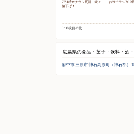
7/31精米チラシ更新 続々
お米チラシ7/10
値下げ！
1~6枚目/6枚
広島県の食品・菓子・飲料・酒
府中市
三原市
神石高原町（神石郡）