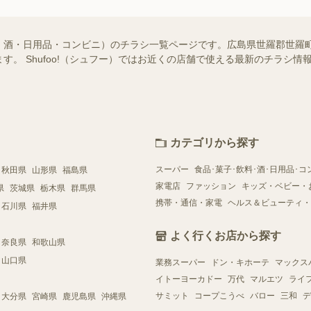
・酒・日用品・コンビニ）のチラシ一覧ページです。広島県世羅郡世羅
す。 Shufoo!（シュフー）ではお近くの店舗で使える最新のチラシ
カテゴリから探す
スーパー
食品･菓子･飲料･酒･日用品･コ
秋田県
山形県
福島県
家電店
ファッション
キッズ・ベビー・
県
茨城県
栃木県
群馬県
携帯・通信・家電
ヘルス＆ビューティ・
石川県
福井県
よく行くお店から探す
奈良県
和歌山県
山口県
業務スーパー
ドン・キホーテ
マックス
イトーヨーカドー
万代
マルエツ
ライ
サミット
コープこうべ
バロー
三和
デ
大分県
宮崎県
鹿児島県
沖縄県