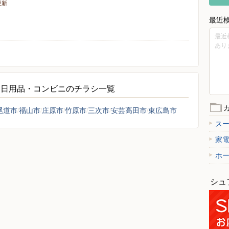
更新
最近
最近
あり
・日用品・コンビニのチラシ一覧
尾道市
福山市
庄原市
竹原市
三次市
安芸高田市
東広島市
ス
家
ホ
シュ