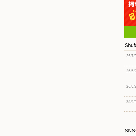
Shu
26/7/
26/6/
26/6/
25/6/
SN