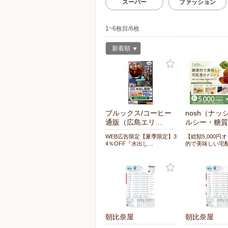
スーパー
ファッション
1~6枚目/6枚
新着順
ブルックス/コーヒー
nosh（ナッ
通販（広島エリ…
ルシー・糖質
WEB広告限定【夏季限定】3
【総額5,000円
4％OFF『水出し…
的で美味しい宅
朝比奈屋
朝比奈屋