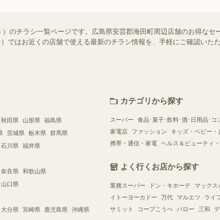
ト）のチラシ一覧ページです。広島県安芸郡海田町周辺店舗のお得なセ
シュフー）ではお近くの店舗で使える最新のチラシ情報を、手軽にご確認い
カテゴリから探す
スーパー
食品･菓子･飲料･酒･日用品･コ
秋田県
山形県
福島県
家電店
ファッション
キッズ・ベビー・
県
茨城県
栃木県
群馬県
携帯・通信・家電
ヘルス＆ビューティ・
石川県
福井県
よく行くお店から探す
奈良県
和歌山県
山口県
業務スーパー
ドン・キホーテ
マックス
イトーヨーカドー
万代
マルエツ
ライ
サミット
コープこうべ
バロー
三和
デ
大分県
宮崎県
鹿児島県
沖縄県