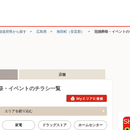
都道府県から探す
>
広島県
>
海田町（安芸郡）
>
冠婚葬祭・イベントの
店舗
祭・イベントのチラシ一覧
エリアを絞り込む
家電
ドラッグストア
ホームセンター