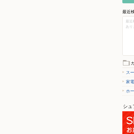
最近
最近
あり
ス
家
ホ
シュ