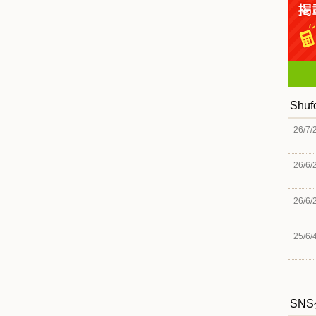
Shu
26/7/
26/6/
26/6/
25/6/
SN