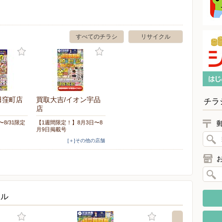
すべてのチラシ
リサイクル
田窪町店
買取大吉/イオン宇品
チラ
店
〜8/31限定
【1週間限定！】8月3日〜8
月9日掲載号
[＋]その他の店舗
クル