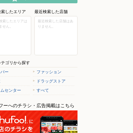
検索したエリア
最近検索した店舗
検索したエリアは
最近検索した店舗はあ
ません。
りません。
品店
買取大吉/イオンモール広島祇園店
市南区宇品東6丁目1-15 イオン
〒731-0138 広島県広島市安佐南区祇園3丁目2-1 イオン
モール広島祇園 3階
カテゴリから探す
ーパー
ファッション
電
ドラッグストア
ームセンター
すべて
フーへのチラシ・広告掲載はこちら