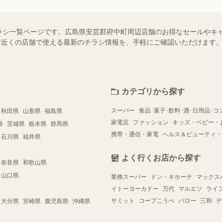
ラシ一覧ページです。広島県安芸郡府中町周辺店舗のお得なセールやキ
）ではお近くの店舗で使える最新のチラシ情報を、手軽にご確認いただけま
カテゴリから探す
スーパー
食品･菓子･飲料･酒･日用品･コ
秋田県
山形県
福島県
家電店
ファッション
キッズ・ベビー・
県
茨城県
栃木県
群馬県
携帯・通信・家電
ヘルス＆ビューティ・
石川県
福井県
よく行くお店から探す
奈良県
和歌山県
山口県
業務スーパー
ドン・キホーテ
マックス
イトーヨーカドー
万代
マルエツ
ライ
サミット
コープこうべ
バロー
三和
デ
大分県
宮崎県
鹿児島県
沖縄県