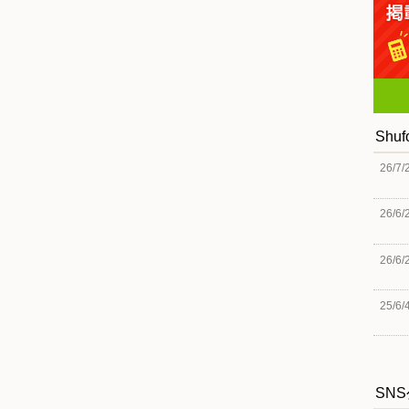
Shu
26/7/
26/6/
26/6/
25/6/
SN