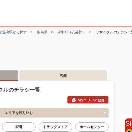
都道府県から探す
>
広島県
>
府中町（安芸郡）
>
リサイクルのチラシ一
店舗
クルのチラシ一覧
エリアを絞り込む
家電
ドラッグストア
ホームセンター