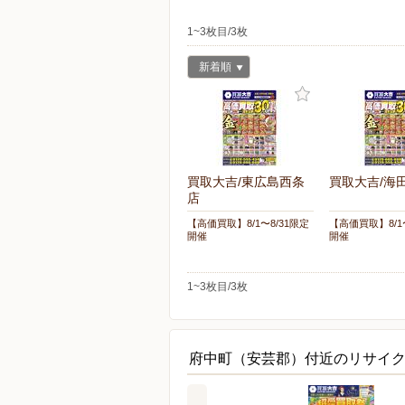
1~3枚目/3枚
新着順
買取大吉/東広島西条
買取大吉/海
店
【高価買取】8/1〜8/31限定
【高価買取】8/1
開催
開催
1~3枚目/3枚
府中町（安芸郡）付近のリサイ