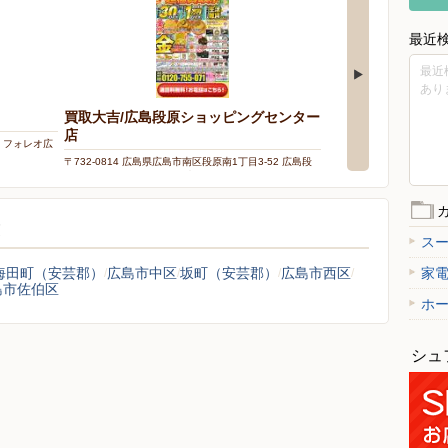
最近
最近
あり
買取大吉/広島段原ショッピングセンター
買取大吉/イオン宇
店
2 フォレオ広
〒734-0003 広島県広島
宇品 2階
〒732-0814 広島県広島市南区段原南1丁目3-52 広島段
原ショッピングセンター 4階
覧
ス
海田町（安芸郡）
広島市中区
坂町（安芸郡）
広島市西区
家
島市佐伯区
ホ
シュ