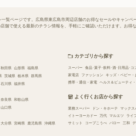
シ一覧ページです。広島県東広島市周辺店舗のお得なセールやキャンペ
お近くの店舗で使える最新のチラシ情報を、手軽にご確認いただけます。お
カテゴリから探す
スーパー
食品･菓子･飲料･酒･日用品･コ
秋田県
山形県
福島県
家電店
ファッション
キッズ・ベビー・
県
茨城県
栃木県
群馬県
携帯・通信・家電
ヘルス＆ビューティ・
石川県
福井県
よく行くお店から探す
奈良県
和歌山県
山口県
業務スーパー
ドン・キホーテ
マックス
イトーヨーカドー
万代
マルエツ
ライ
サミット
コープこうべ
バロー
三和
デ
大分県
宮崎県
鹿児島県
沖縄県