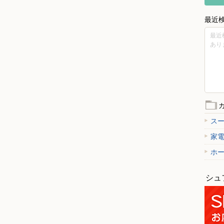
最近
最近
あり
ス
家
ホ
シュ