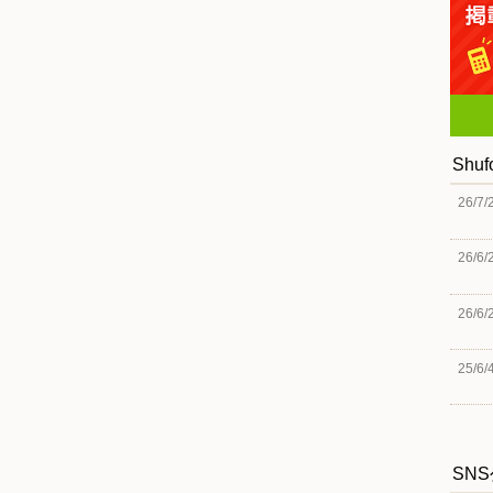
Shu
26/7/
26/6/
26/6/
25/6/
SN