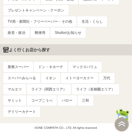
プレゼントキャンペーン・クーポン
TV局・新聞社・フリーペーパー・その他
生活・くらし
政党・政治
郵便局
Shufoo!お知らせ
よく行くお店から探す
業務スーパー
ドン・キホーテ
マックスバリュ
スーパーみらべる
イオン
イトーヨーカドー
万代
マルエツ
ライフ（関西エリア）
ライフ（首都圏エリア）
サミット
コープこうべ
バロー
三和
デイリーカナート
©ONE COMPATH CO., LTD. All rights reserved.