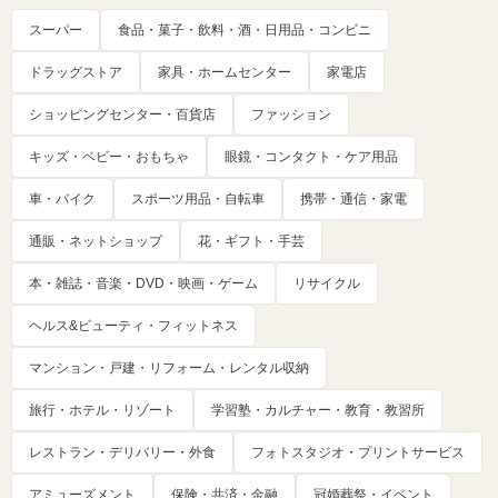
スーパー
食品・菓子・飲料・酒・日用品・コンビニ
ドラッグストア
家具・ホームセンター
家電店
ショッピングセンター・百貨店
ファッション
キッズ・ベビー・おもちゃ
眼鏡・コンタクト・ケア用品
車・バイク
スポーツ用品・自転車
携帯・通信・家電
通販・ネットショップ
花・ギフト・手芸
本・雑誌・音楽・DVD・映画・ゲーム
リサイクル
ヘルス&ビューティ・フィットネス
マンション・戸建・リフォーム・レンタル収納
旅行・ホテル・リゾート
学習塾・カルチャー・教育・教習所
レストラン・デリバリー・外食
フォトスタジオ・プリントサービス
アミューズメント
保険・共済・金融
冠婚葬祭・イベント