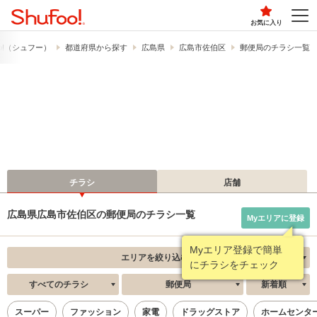
お気に入り
o!​（シュフー）
都道府県から探す
広島県
広島市佐伯区
郵便局のチラシ一覧
チラシ
店舗
広島県広島市佐伯区の郵便局のチラシ一覧
Myエリアに登録
Myエリア登録で簡単
エリアを絞り込む
にチラシをチェック
すべてのチラシ
郵便局
新着順
スーパー
ファッション
家電
ドラッグストア
ホームセンタ