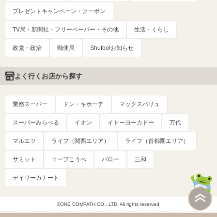
プレゼントキャンペーン・クーポン
TV局・新聞社・フリーペーパー・その他
生活・くらし
政党・政治
郵便局
Shufoo!お知らせ
よく行くお店から探す
業務スーパー
ドン・キホーテ
マックスバリュ
スーパーみらべる
イオン
イトーヨーカドー
万代
マルエツ
ライフ（関西エリア）
ライフ（首都圏エリア）
サミット
コープこうべ
バロー
三和
デイリーカナート
©ONE COMPATH CO., LTD. All rights reserved.