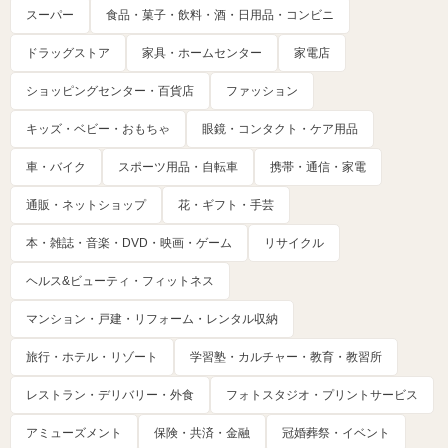
スーパー
食品・菓子・飲料・酒・日用品・コンビニ
ドラッグストア
家具・ホームセンター
家電店
ショッピングセンター・百貨店
ファッション
キッズ・ベビー・おもちゃ
眼鏡・コンタクト・ケア用品
車・バイク
スポーツ用品・自転車
携帯・通信・家電
通販・ネットショップ
花・ギフト・手芸
本・雑誌・音楽・DVD・映画・ゲーム
リサイクル
ヘルス&ビューティ・フィットネス
マンション・戸建・リフォーム・レンタル収納
旅行・ホテル・リゾート
学習塾・カルチャー・教育・教習所
レストラン・デリバリー・外食
フォトスタジオ・プリントサービス
アミューズメント
保険・共済・金融
冠婚葬祭・イベント