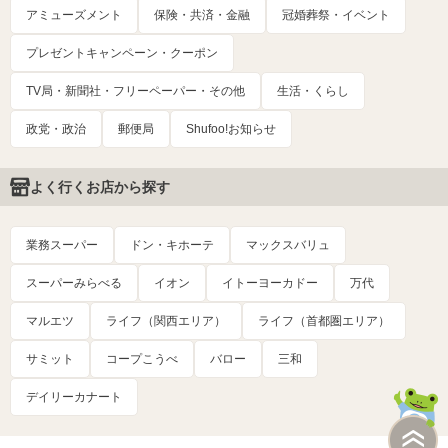
アミューズメント
保険・共済・金融
冠婚葬祭・イベント
プレゼントキャンペーン・クーポン
TV局・新聞社・フリーペーパー・その他
生活・くらし
政党・政治
郵便局
Shufoo!お知らせ
よく行くお店から探す
業務スーパー
ドン・キホーテ
マックスバリュ
スーパーみらべる
イオン
イトーヨーカドー
万代
マルエツ
ライフ（関西エリア）
ライフ（首都圏エリア）
サミット
コープこうべ
バロー
三和
デイリーカナート