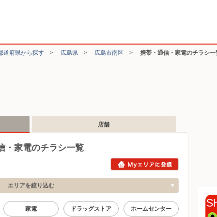
都道府県から探す
>
広島県
>
広島市南区
>
携帯・通信・家電のチラシ一
店舗
信・家電のチラシ一覧
エリアを絞り込む
家電
ドラッグストア
ホームセンター