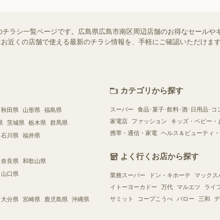
のチラシ一覧ページです。広島県広島市南区周辺店舗のお得なセールや
ー）ではお近くの店舗で使える最新のチラシ情報を、手軽にご確認いただけ
カテゴリから探す
スーパー
食品･菓子･飲料･酒･日用品･コ
秋田県
山形県
福島県
家電店
ファッション
キッズ・ベビー・
県
茨城県
栃木県
群馬県
携帯・通信・家電
ヘルス＆ビューティ・
石川県
福井県
よく行くお店から探す
奈良県
和歌山県
山口県
業務スーパー
ドン・キホーテ
マックス
イトーヨーカドー
万代
マルエツ
ライ
サミット
コープこうべ
バロー
三和
デ
大分県
宮崎県
鹿児島県
沖縄県