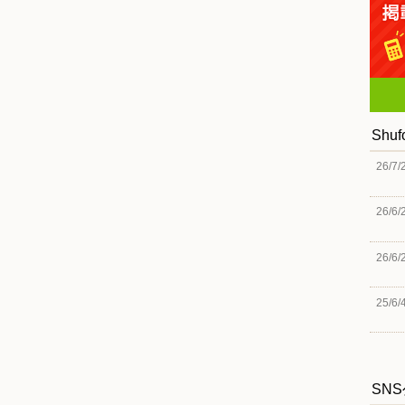
Shu
26/7/
26/6/
26/6/
25/6/
SN