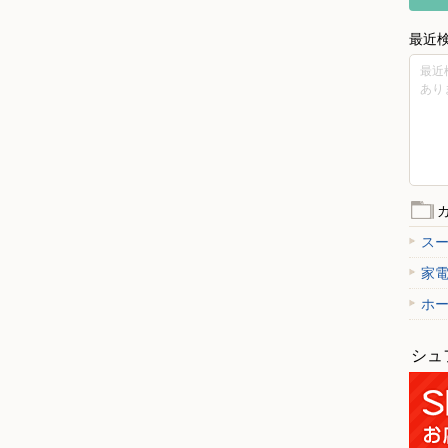
最近
最近
あり
ス
家
ホ
シュ