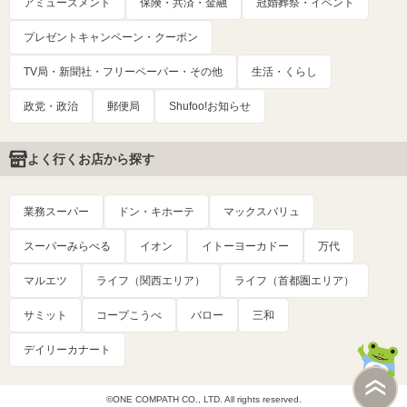
アミューズメント
保険・共済・金融
冠婚葬祭・イベント
プレゼントキャンペーン・クーポン
TV局・新聞社・フリーペーパー・その他
生活・くらし
政党・政治
郵便局
Shufoo!お知らせ
よく行くお店から探す
業務スーパー
ドン・キホーテ
マックスバリュ
スーパーみらべる
イオン
イトーヨーカドー
万代
マルエツ
ライフ（関西エリア）
ライフ（首都圏エリア）
サミット
コープこうべ
バロー
三和
デイリーカナート
©ONE COMPATH CO., LTD. All rights reserved.