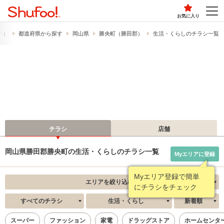
お気に入り
フー）
都道府県から探す
岡山県
勝央町（勝田郡）
生活・くらしのチラシ一覧
チラシ
店舗
岡山県勝田郡勝央町の生活・くらしのチラシ一覧
Myエリアに登録
Myエリア登録で簡単
エリアを絞り込む
にチラシをチェック
すべてのチラシ
生活・くらし
新着順
スーパー
ファッション
家電
ドラッグストア
ホームセンタ