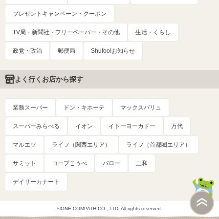
プレゼントキャンペーン・クーポン
TV局・新聞社・フリーペーパー・その他
生活・くらし
政党・政治
郵便局
Shufoo!お知らせ
よく行くお店から探す
業務スーパー
ドン・キホーテ
マックスバリュ
スーパーみらべる
イオン
イトーヨーカドー
万代
マルエツ
ライフ（関西エリア）
ライフ（首都圏エリア）
サミット
コープこうべ
バロー
三和
デイリーカナート
©ONE COMPATH CO., LTD. All rights reserved.