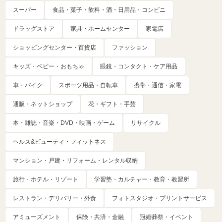
スーパー
食品・菓子・飲料・酒・日用品・コンビニ
ドラッグストア
家具・ホームセンター
家電店
ショッピングセンター・百貨店
ファッション
キッズ・ベビー・おもちゃ
眼鏡・コンタクト・ケア用品
車・バイク
スポーツ用品・自転車
携帯・通信・家電
通販・ネットショップ
花・ギフト・手芸
本・雑誌・音楽・DVD・映画・ゲーム
リサイクル
ヘルス&ビューティ・フィットネス
マンション・戸建・リフォーム・レンタル収納
旅行・ホテル・リゾート
学習塾・カルチャー・教育・教習所
レストラン・デリバリー・外食
フォトスタジオ・プリントサービス
アミューズメント
保険・共済・金融
冠婚葬祭・イベント