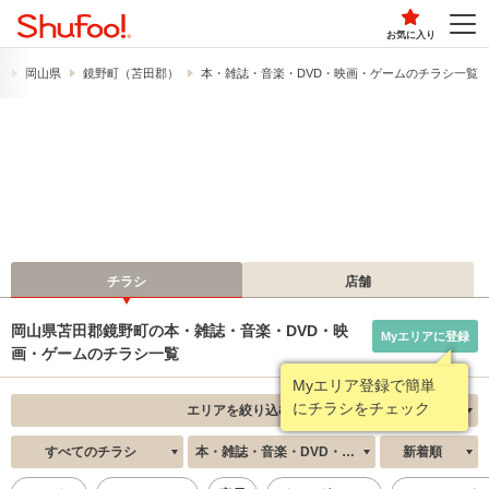
お気に入り
す
岡山県
鏡野町（苫田郡）
本・雑誌・音楽・DVD・映画・ゲームのチラシ一覧
チラシ
店舗
岡山県苫田郡鏡野町の本・雑誌・音楽・DVD・映
Myエリアに登録
画・ゲームのチラシ一覧
Myエリア登録で簡単
にチラシをチェック
エリアを絞り込む
すべてのチラシ
本・雑誌・音楽・DVD・映画・ゲーム
新着順