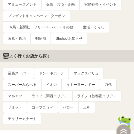
アミューズメント
保険・共済・金融
冠婚葬祭・イベント
プレゼントキャンペーン・クーポン
TV局・新聞社・フリーペーパー・その他
生活・くらし
政党・政治
郵便局
Shufoo!お知らせ
よく行くお店から探す
業務スーパー
ドン・キホーテ
マックスバリュ
スーパーみらべる
イオン
イトーヨーカドー
万代
マルエツ
ライフ（関西エリア）
ライフ（首都圏エリア）
サミット
コープこうべ
バロー
三和
デイリーカナート