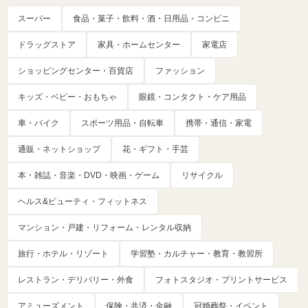
スーパー
食品・菓子・飲料・酒・日用品・コンビニ
ドラッグストア
家具・ホームセンター
家電店
ショッピングセンター・百貨店
ファッション
キッズ・ベビー・おもちゃ
眼鏡・コンタクト・ケア用品
車・バイク
スポーツ用品・自転車
携帯・通信・家電
通販・ネットショップ
花・ギフト・手芸
本・雑誌・音楽・DVD・映画・ゲーム
リサイクル
ヘルス&ビューティ・フィットネス
マンション・戸建・リフォーム・レンタル収納
旅行・ホテル・リゾート
学習塾・カルチャー・教育・教習所
レストラン・デリバリー・外食
フォトスタジオ・プリントサービス
アミューズメント
保険・共済・金融
冠婚葬祭・イベント