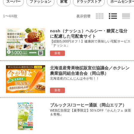
スーパー
ファッション
家電
ドラッグストア
ホームセンタ
1〜4/4枚
表示切替
nosh（ナッシュ）ヘルシー・糖質と塩分
に配慮した宅配食サイト
【総額5,000円オフ！】健康的で美味しい宅配サービス
「ナッシュ」
新着
北海道産青果物拡販宣伝協議会／ホクレン
農業協同組合連合会（岡山県）
北海道産のにんじんは今が旬！！
新着
ブルックス/コーヒー通販（岡山エリア）
WEB広告限定【夏季限定】50％OFF『かんたフェ 抹茶
＆青梅』