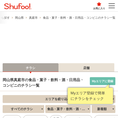
お気に入り
から探す
岡山県
真庭市
食品・菓子・飲料・酒・日用品・コンビニのチラシ一覧
チラシ
店舗
岡山県真庭市の食品・菓子・飲料・酒・日用品・
Myエリアに登録
コンビニのチラシ一覧
Myエリア登録で簡単
にチラシをチェック
エリアを絞り込む
すべてのチラシ
食品・菓子・飲料・酒・日用品・コンビニ
新着順