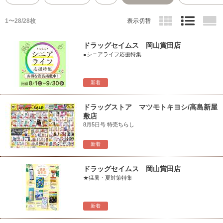
1〜28/28枚
表示切替
ドラッグセイムス 岡山賞田店
●シニアライフ応援特集
新着
ドラッグストア マツモトキヨシ/高島新屋
敷店
8月5日号 特売ちらし
新着
ドラッグセイムス 岡山賞田店
★猛暑・夏対策特集
新着