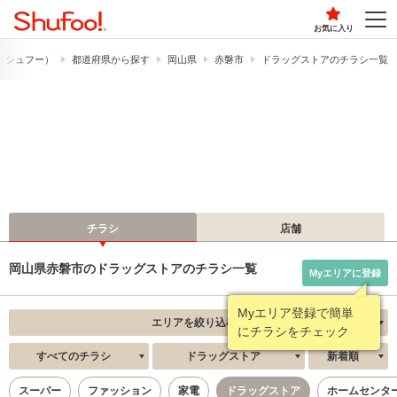
お気に入り
!​（シュフー）
都道府県から探す
岡山県
赤磐市
ドラッグストアのチラシ一覧
チラシ
店舗
岡山県赤磐市のドラッグストアのチラシ一覧
Myエリアに登録
Myエリア登録で簡単
エリアを絞り込む
にチラシをチェック
すべてのチラシ
ドラッグストア
新着順
スーパー
ファッション
家電
ドラッグストア
ホームセンタ