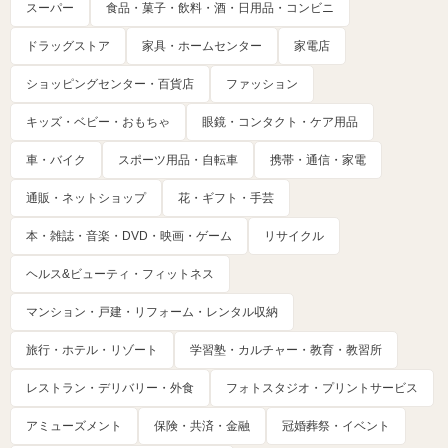
スーパー
食品・菓子・飲料・酒・日用品・コンビニ
ドラッグストア
家具・ホームセンター
家電店
ショッピングセンター・百貨店
ファッション
キッズ・ベビー・おもちゃ
眼鏡・コンタクト・ケア用品
車・バイク
スポーツ用品・自転車
携帯・通信・家電
通販・ネットショップ
花・ギフト・手芸
本・雑誌・音楽・DVD・映画・ゲーム
リサイクル
ヘルス&ビューティ・フィットネス
マンション・戸建・リフォーム・レンタル収納
旅行・ホテル・リゾート
学習塾・カルチャー・教育・教習所
レストラン・デリバリー・外食
フォトスタジオ・プリントサービス
アミューズメント
保険・共済・金融
冠婚葬祭・イベント