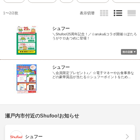
1〜2/2枚
表示切替
シュフー
＼Shufoo!25周年記念！／☆aruku&コラボ開催☆ぽたろ
うがケロあつめに登場！
シュフー
＼会員限定プレゼント♪／ ☆電子マネーやお食事券な
どの豪華賞品が当たる☆シュフーポイントをため...
瀬戸内市付近のShufoo!お知らせ
シュフー