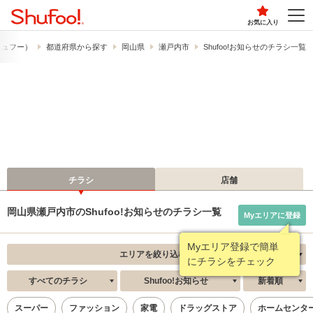
お気に入り
（シュフー）
都道府県から探す
岡山県
瀬戸内市
Shufoo!お知らせのチラシ一覧
チラシ
店舗
岡山県瀬戸内市のShufoo!お知らせのチラシ一覧
Myエリアに登録
Myエリア登録で簡単
エリアを絞り込む
にチラシをチェック
すべてのチラシ
Shufoo!お知らせ
新着順
スーパー
ファッション
家電
ドラッグストア
ホームセンタ