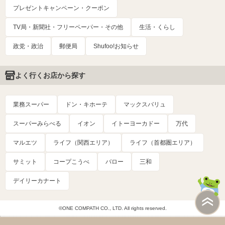
プレゼントキャンペーン・クーポン
TV局・新聞社・フリーペーパー・その他
生活・くらし
政党・政治
郵便局
Shufoo!お知らせ
よく行くお店から探す
業務スーパー
ドン・キホーテ
マックスバリュ
スーパーみらべる
イオン
イトーヨーカドー
万代
マルエツ
ライフ（関西エリア）
ライフ（首都圏エリア）
サミット
コープこうべ
バロー
三和
デイリーカナート
©ONE COMPATH CO., LTD. All rights reserved.