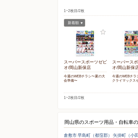
1~2枚目/2枚
新着順
スーパースポーツゼビ
スーパースポ
オ/岡山新保店
オ/岡山新保
今週のWEBチラシ〜夏の大
今週のWEBチラ
会準備〜
クライマックス
1~2枚目/2枚
岡山県のスポーツ用品・自転車
倉敷市
早島町（都窪郡）
矢掛町（小