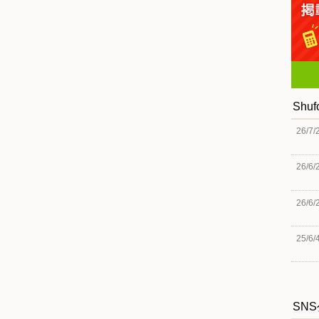
Shu
26/7/
26/6/
26/6/
25/6/
SN