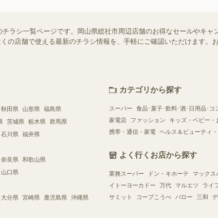
のチラシ一覧ページです。岡山県総社市周辺店舗のお得なセールやキャ
ではお近くの店舗で使える最新のチラシ情報を、手軽にご確認いただけます
カテゴリから探す
スーパー
食品･菓子･飲料･酒･日用品･コ
秋田県
山形県
福島県
家電店
ファッション
キッズ・ベビー・
県
茨城県
栃木県
群馬県
携帯・通信・家電
ヘルス＆ビューティ・
石川県
福井県
よく行くお店から探す
奈良県
和歌山県
山口県
業務スーパー
ドン・キホーテ
マックス
イトーヨーカドー
万代
マルエツ
ライ
サミット
コープこうべ
バロー
三和
デ
大分県
宮崎県
鹿児島県
沖縄県