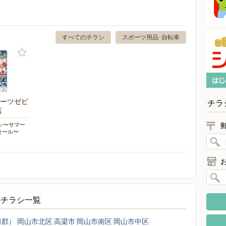
すべてのチラシ
スポーツ用品･自転車
ーツゼビ
チラ
店
シ〜サマー
セール〜
のチラシ一覧
田郡）
岡山市北区
高梁市
岡山市南区
岡山市中区