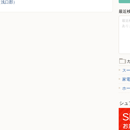
（浅口郡）
最近
最近
あり
ス
家
ホ
シュ