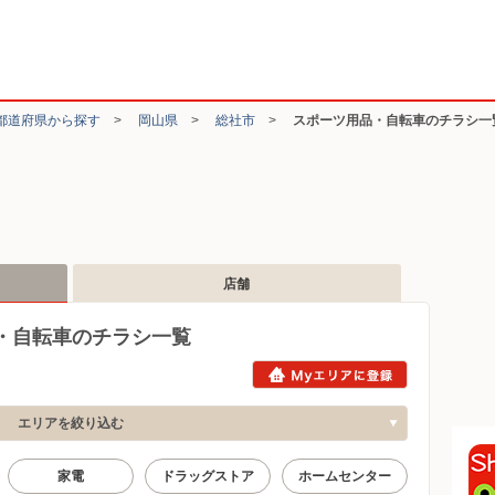
都道府県から探す
>
岡山県
>
総社市
>
スポーツ用品・自転車のチラシ一
店舗
・自転車のチラシ一覧
エリアを絞り込む
家電
ドラッグストア
ホームセンター