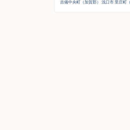
吉備中央町（加賀郡）
浅口市
里庄町