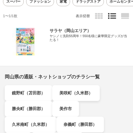
スーパー
ファッション
家電
ドラッグストア
ホームセンタ
1〜1/1枚
表示切替
サラヤ（岡山エリア）
ヤシノミ洗剤55周年！550名様に豪華限定グッズが当
たる！
岡山県の通販・ネットショップのチラシ一覧
鏡野町（苫田郡）
美咲町（久米郡）
勝央町（勝田郡）
美作市
久米南町（久米郡）
奈義町（勝田郡）