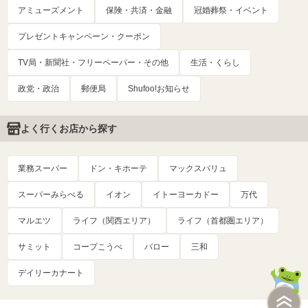
アミューズメント
保険・共済・金融
冠婚葬祭・イベント
プレゼントキャンペーン・クーポン
TV局・新聞社・フリーペーパー・その他
生活・くらし
政党・政治
郵便局
Shufoo!お知らせ
よく行くお店から探す
業務スーパー
ドン・キホーテ
マックスバリュ
スーパーみらべる
イオン
イトーヨーカドー
万代
マルエツ
ライフ（関西エリア）
ライフ（首都圏エリア）
サミット
コープこうべ
バロー
三和
デイリーカナート