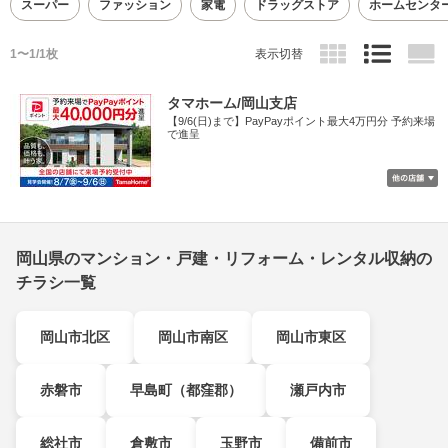
スーパー
ファッション
家電
ドラッグストア
ホームセンタ
1〜1/1枚
表示切替
タマホーム/岡山支店
【9/6(日)まで】PayPayポイント最大4万円分 予約来場
で進呈
岡山県のマンション・戸建・リフォーム・レンタル収納の
チラシ一覧
岡山市北区
岡山市南区
岡山市東区
赤磐市
早島町（都窪郡）
瀬戸内市
総社市
倉敷市
玉野市
備前市