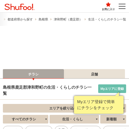
お気に入り
）
都道府県から探す
島根県
津和野町（鹿足郡）
生活・くらしのチラシ一覧
チラシ
店舗
島根県鹿足郡津和野町の生活・くらしのチラシ一
Myエリアに登録
覧
Myエリア登録で簡単
にチラシをチェック
エリアを絞り込む
すべてのチラシ
生活・くらし
新着順