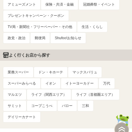
アミューズメント
保険・共済・金融
冠婚葬祭・イベント
プレゼントキャンペーン・クーポン
TV局・新聞社・フリーペーパー・その他
生活・くらし
政党・政治
郵便局
Shufoo!お知らせ
よく行くお店から探す
業務スーパー
ドン・キホーテ
マックスバリュ
スーパーみらべる
イオン
イトーヨーカドー
万代
マルエツ
ライフ（関西エリア）
ライフ（首都圏エリア）
サミット
コープこうべ
バロー
三和
デイリーカナート