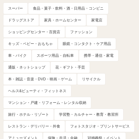
スーパー
食品・菓子・飲料・酒・日用品・コンビニ
ドラッグストア
家具・ホームセンター
家電店
ショッピングセンター・百貨店
ファッション
キッズ・ベビー・おもちゃ
眼鏡・コンタクト・ケア用品
車・バイク
スポーツ用品・自転車
携帯・通信・家電
通販・ネットショップ
花・ギフト・手芸
本・雑誌・音楽・DVD・映画・ゲーム
リサイクル
ヘルス&ビューティ・フィットネス
マンション・戸建・リフォーム・レンタル収納
旅行・ホテル・リゾート
学習塾・カルチャー・教育・教習所
レストラン・デリバリー・外食
フォトスタジオ・プリントサービス
アミューズメント
保険・共済・金融
冠婚葬祭・イベント