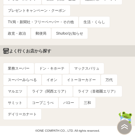
プレゼントキャンペーン・クーポン
TV局・新聞社・フリーペーパー・その他
生活・くらし
政党・政治
郵便局
Shufoo!お知らせ
よく行くお店から探す
業務スーパー
ドン・キホーテ
マックスバリュ
スーパーみらべる
イオン
イトーヨーカドー
万代
マルエツ
ライフ（関西エリア）
ライフ（首都圏エリア）
サミット
コープこうべ
バロー
三和
デイリーカナート
©ONE COMPATH CO., LTD. All rights reserved.