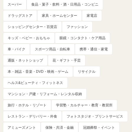
スーパー
食品・菓子・飲料・酒・日用品・コンビニ
ドラッグストア
家具・ホームセンター
家電店
ショッピングセンター・百貨店
ファッション
キッズ・ベビー・おもちゃ
眼鏡・コンタクト・ケア用品
車・バイク
スポーツ用品・自転車
携帯・通信・家電
通販・ネットショップ
花・ギフト・手芸
本・雑誌・音楽・DVD・映画・ゲーム
リサイクル
ヘルス&ビューティ・フィットネス
マンション・戸建・リフォーム・レンタル収納
旅行・ホテル・リゾート
学習塾・カルチャー・教育・教習所
レストラン・デリバリー・外食
フォトスタジオ・プリントサービス
アミューズメント
保険・共済・金融
冠婚葬祭・イベント