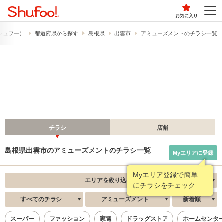
お気に入り
​（シュフー）
都道府県から探す
島根県
出雲市
アミューズメントのチラシ一覧
チラシ
店舗
島根県出雲市のアミューズメントのチラシ一覧
Myエリアに登録
Myエリア登録で簡単
エリアを絞り込む
にチラシをチェック
すべてのチラシ
アミューズメント
新着順
スーパー
ファッション
家電
ドラッグストア
ホームセンタ