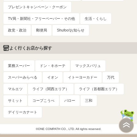
プレゼントキャンペーン・クーポン
TV局・新聞社・フリーペーパー・その他
生活・くらし
政党・政治
郵便局
Shufoo!お知らせ
よく行くお店から探す
業務スーパー
ドン・キホーテ
マックスバリュ
スーパーみらべる
イオン
イトーヨーカドー
万代
マルエツ
ライフ（関西エリア）
ライフ（首都圏エリア）
サミット
コープこうべ
バロー
三和
デイリーカナート
©ONE COMPATH CO., LTD. All rights reserved.