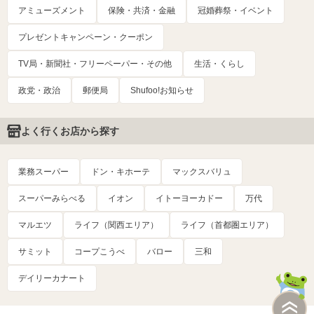
アミューズメント
保険・共済・金融
冠婚葬祭・イベント
プレゼントキャンペーン・クーポン
TV局・新聞社・フリーペーパー・その他
生活・くらし
政党・政治
郵便局
Shufoo!お知らせ
よく行くお店から探す
業務スーパー
ドン・キホーテ
マックスバリュ
スーパーみらべる
イオン
イトーヨーカドー
万代
マルエツ
ライフ（関西エリア）
ライフ（首都圏エリア）
サミット
コープこうべ
バロー
三和
デイリーカナート