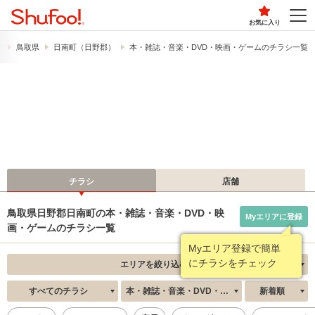
お気に入り
す
鳥取県
日南町（日野郡）
本・雑誌・音楽・DVD・映画・ゲームのチラシ一覧
チラシ
店舗
鳥取県日野郡日南町の本・雑誌・音楽・DVD・映
Myエリアに登録
画・ゲームのチラシ一覧
Myエリア登録で簡単
にチラシをチェック
エリアを絞り込む
すべてのチラシ
本・雑誌・音楽・DVD・映画・ゲーム
新着順