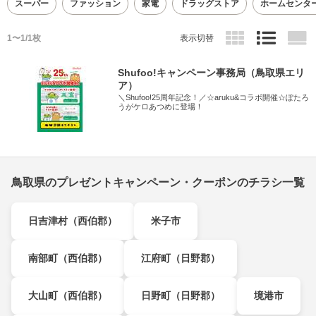
スーパー
ファッション
家電
ドラッグストア
ホームセンタ
1〜1/1枚
表示切替
Shufoo!キャンペーン事務局（鳥取県エリ
ア）
＼Shufoo!25周年記念！／☆aruku&コラボ開催☆ぽたろ
うがケロあつめに登場！
鳥取県のプレゼントキャンペーン・クーポンのチラシ一覧
日吉津村（西伯郡）
米子市
南部町（西伯郡）
江府町（日野郡）
大山町（西伯郡）
日野町（日野郡）
境港市