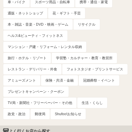
車・バイク
スポーツ用品・自転車
携帯・通信・家電
通販・ネットショップ
花・ギフト・手芸
本・雑誌・音楽・DVD・映画・ゲーム
リサイクル
ヘルス&ビューティ・フィットネス
マンション・戸建・リフォーム・レンタル収納
旅行・ホテル・リゾート
学習塾・カルチャー・教育・教習所
レストラン・デリバリー・外食
フォトスタジオ・プリントサービス
アミューズメント
保険・共済・金融
冠婚葬祭・イベント
プレゼントキャンペーン・クーポン
TV局・新聞社・フリーペーパー・その他
生活・くらし
政党・政治
郵便局
Shufoo!お知らせ
よく行くお店から探す