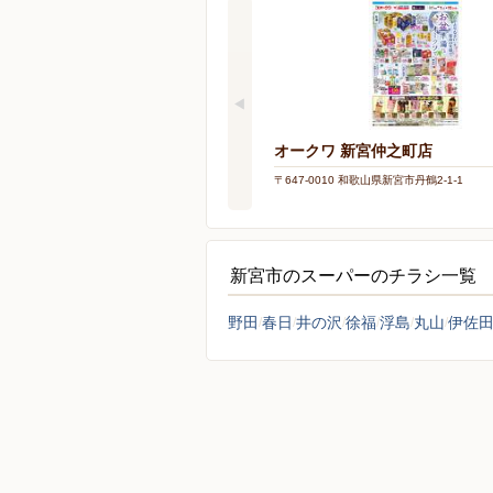
オークワ 新宮仲之町店
〒647-0010 和歌山県新宮市丹鶴2-1-1
新宮市のスーパーのチラシ一覧
野田
春日
井の沢
徐福
浮島
丸山
伊佐