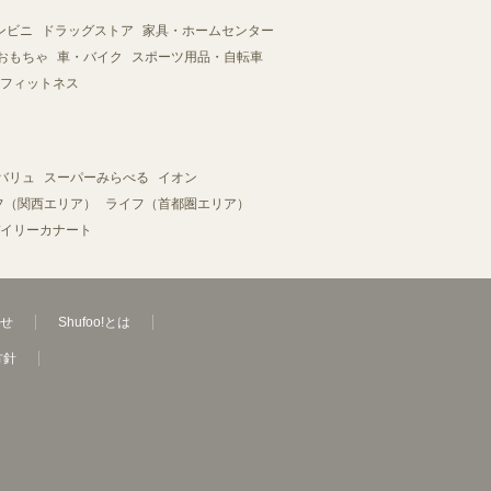
ンビニ
ドラッグストア
家具・ホームセンター
おもちゃ
車・バイク
スポーツ用品・自転車
フィットネス
バリュ
スーパーみらべる
イオン
フ（関西エリア）
ライフ（首都圏エリア）
イリーカナート
せ
Shufoo!とは
方針