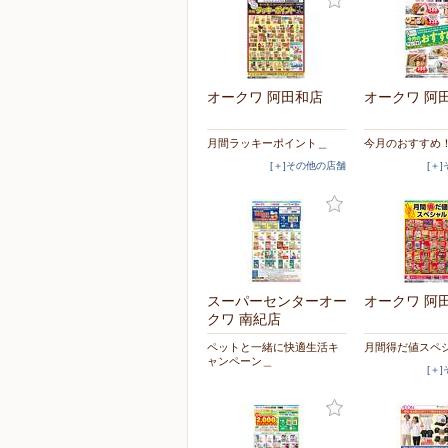
オークワ 阿田和店
オークワ 阿
月間ラッキーポイント＿
今月のおすすめ
[＋]その他の店舗
[＋
スーパーセンターオー
オークワ 阿
クワ 南紀店
ペットと一緒に快適生活キ
月間得だ値スペ
ャンペーン＿
[＋