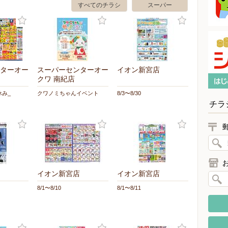
すべてのチラシ
スーパー
ターオー
スーパーセンターオー
イオン新宮店
クワ 南紀店
み_
クワノミちゃんイベント
8/3〜8/30
チラ
イオン新宮店
イオン新宮店
8/1〜8/10
8/1〜8/11