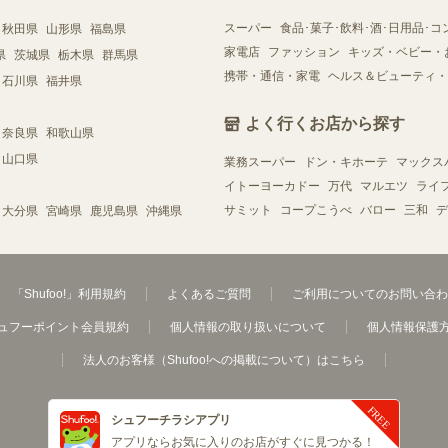
スーパー
食品･菓子･飲料･酒･日用品･コ
秋田県
山形県
福島県
家電店
ファッション
キッズ・ベビー・
県
茨城県
栃木県
群馬県
携帯・通信・家電
ヘルス＆ビューティ・
石川県
福井県
よく行くお店から探す
奈良県
和歌山県
山口県
業務スーパー
ドン・キホーテ
マックス
イトーヨーカドー
万代
マルエツ
ライ
サミット
コープこうべ
バロー
三和
デ
大分県
宮崎県
鹿児島県
沖縄県
「Shufoo!」利用規約
よくあるご質問
ご利用についてのお問い合わ
ュフーポイント会員規約
個人情報の取り扱いについて
個人情報保護
法人のお客様（Shufoo!への掲載について）はこちら
シュフーチラシアプリ
アプリならお気に入りのお店がすぐに見つかる！