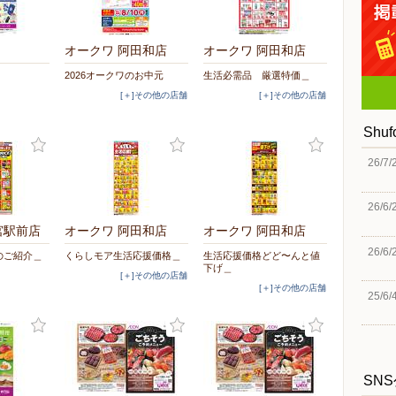
オークワ 阿田和店
オークワ 阿田和店
2026オークワのお中元
生活必需品 厳選特価＿
[＋]その他の店舗
[＋]その他の店舗
Shu
26/7/
26/6/
宮駅前店
オークワ 阿田和店
オークワ 阿田和店
26/6/
Eのご紹介＿
くらしモア生活応援価格＿
生活応援価格どど〜んと値
下げ＿
[＋]その他の店舗
[＋]その他の店舗
25/6/
SN