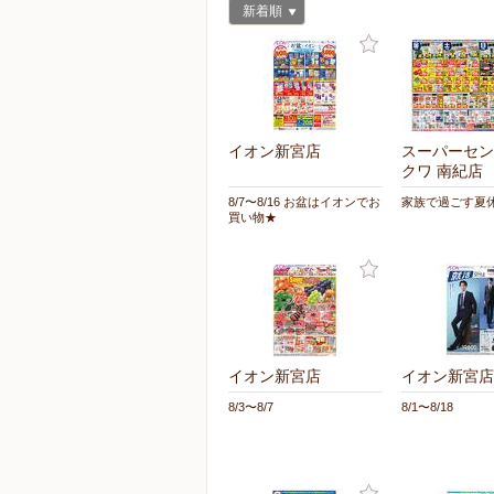
新着順
イオン新宮店
スーパーセン
クワ 南紀店
8/7〜8/16 お盆はイオンでお
家族で過ごす夏休
買い物★
イオン新宮店
イオン新宮店
8/3〜8/7
8/1〜8/18