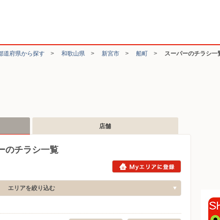
都道府県から探す
>
和歌山県
>
新宮市
>
船町
>
スーパーのチラシ一
店舗
ーのチラシ一覧
エリアを絞り込む