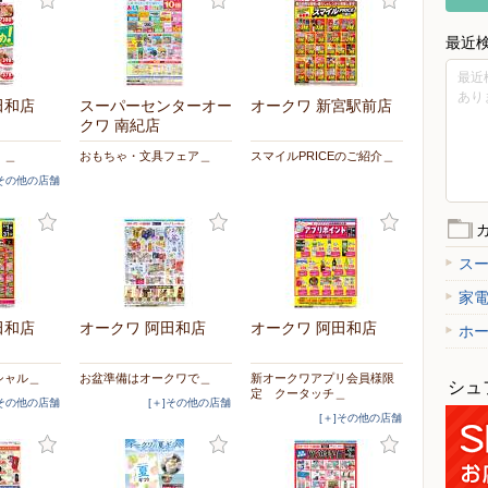
最近
最近
あり
田和店
スーパーセンターオー
オークワ 新宮駅前店
クワ 南紀店
！＿
おもちゃ・文具フェア＿
スマイルPRICEのご紹介＿
]その他の店舗
ス
家
田和店
オークワ 阿田和店
オークワ 阿田和店
ホ
シャル＿
お盆準備はオークワで＿
新オークワアプリ会員様限
シュ
定 クータッチ＿
]その他の店舗
[＋]その他の店舗
[＋]その他の店舗