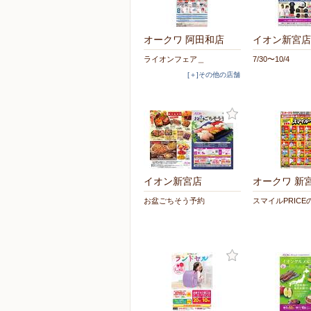
オークワ 阿田和店
イオン新宮店
ライオンフェア＿
7/30〜10/4
[＋]その他の店舗
イオン新宮店
オークワ 新
お盆ごちそう予約
スマイルPRIC