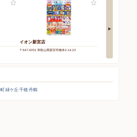
イオン新宮店
スーパーセンターオ
〒647-0052 和歌山県新宮市橋本2-14-23
〒647-0071 和歌山県新宮市
田町
緑ケ丘
千穂
丹鶴