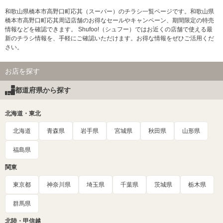
和歌山県橋本市高野口町応其（スーパー）のチラシ一覧ページです。和歌山県
橋本市高野口町応其周辺店舗のお得なセールやキャンペーン、期間限定の特売
情報などを確認できます。 Shufoo!（シュフー）ではお近くの店舗で使える最
新のチラシ情報を、手軽にご確認いただけます。お得な情報をぜひご活用くだ
さい。
お店を探す
都道府県から探す
北海道・東北
北海道
青森県
岩手県
宮城県
秋田県
山形県
福島県
関東
東京都
神奈川県
埼玉県
千葉県
茨城県
栃木県
群馬県
北陸・甲信越