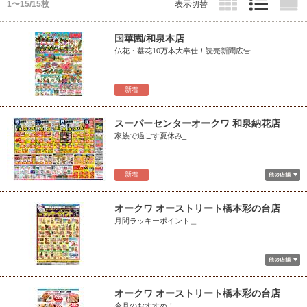
1〜15/15枚
表示切替
国華園/和泉本店
仏花・墓花10万本大奉仕！読売新聞広告
新着
スーパーセンターオークワ 和泉納花店
家族で過ごす夏休み_
新着
オークワ オーストリート橋本彩の台店
月間ラッキーポイント＿
オークワ オーストリート橋本彩の台店
今月のおすすめ！＿