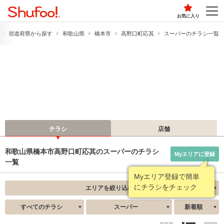
お気に入り
都道府県から探す
和歌山県
橋本市
高野口町応其
スーパーのチラシ一覧
チラシ
店舗
和歌山県橋本市高野口町応其のスーパーのチラシ
Myエリアに登録
一覧
Myエリア登録で簡単
にチラシをチェック
エリアを絞り込む
すべてのチラシ
スーパー
新着順