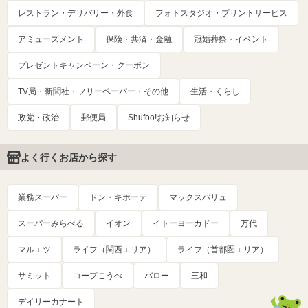
レストラン・デリバリー・外食
フォトスタジオ・プリントサービス
アミューズメント
保険・共済・金融
冠婚葬祭・イベント
プレゼントキャンペーン・クーポン
TV局・新聞社・フリーペーパー・その他
生活・くらし
政党・政治
郵便局
Shufoo!お知らせ
よく行くお店から探す
業務スーパー
ドン・キホーテ
マックスバリュ
スーパーみらべる
イオン
イトーヨーカドー
万代
マルエツ
ライフ（関西エリア）
ライフ（首都圏エリア）
サミット
コープこうべ
バロー
三和
デイリーカナート