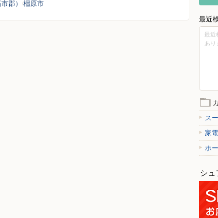
高市郡）
橿原市
最近
最近
あり
ス
家
ホ
シュ