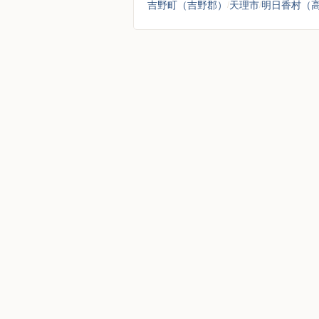
吉野町（吉野郡）
天理市
明日香村（