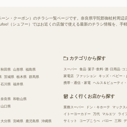
ペーン・クーポン）のチラシ一覧ページです。奈良県宇陀郡御杖村周辺
hufoo!（シュフー）ではお近くの店舗で使える最新のチラシ情報を、
カテゴリから探す
スーパー
食品･菓子･飲料･酒･日用品･コ
秋田県
山形県
福島県
家電店
ファッション
キッズ・ベビー・
県
茨城県
栃木県
群馬県
携帯・通信・家電
ヘルス＆ビューティ・
石川県
福井県
よく行くお店から探す
奈良県
和歌山県
山口県
業務スーパー
ドン・キホーテ
マックス
イトーヨーカドー
万代
マルエツ
ライ
サミット
コープこうべ
バロー
三和
デ
大分県
宮崎県
鹿児島県
沖縄県