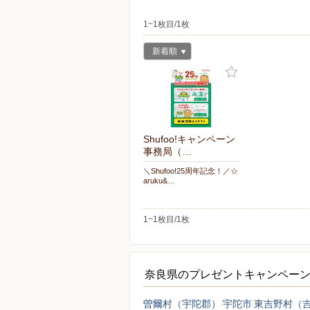
1~1枚目/1枚
新着順
Shufoo!キャンペーン
事務局（…
＼Shufoo!25周年記念！／☆
aruku&…
1~1枚目/1枚
奈良県のプレゼントキャンペー
曽爾村（宇陀郡）
宇陀市
東吉野村（