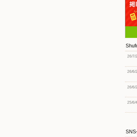
Shu
26/7/
26/6/
26/6/
25/6/
SN