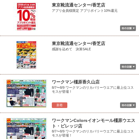
東京靴流通センター/香芝店
アプリ会員様限定 アプリポイント10%還元
東京靴流通センター/香芝店
感謝を込めて 決算SALE
ワークマン橿原香久山店
8/7〜8/9 ワークマンのリカバリーウエアに最上位コス
モスが登場！
新着
ワークマンColorsイオンモール橿原ウエス
ト・ビレッジ店
8/7〜8/9 ワークマンのリカバリーウエアに最上位コス
モスが登場！