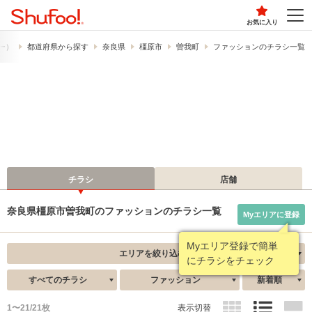
お気に入り
フー）
都道府県から探す
奈良県
橿原市
曽我町
ファッションのチラシ一覧
チラシ
店舗
奈良県橿原市曽我町のファッションのチラシ一覧
Myエリアに登録
Myエリア登録で簡単
エリアを絞り込む
にチラシをチェック
すべてのチラシ
ファッション
新着順
1〜21/21枚
表示切替