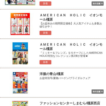
新着
ＡＭＥＲＩＣＡＮ ＨＯＬＩＣ イオンモ
ール橿原
【お盆休みの期間限定価格】大人気アイテムも多数お
値引き中！
新着
ＡＭＥＲＩＣＡＮ ＨＯＬＩＣ イオンモ
ール橿原
『ミッキー＆フレンズ』をモチーフにしたAMERICAN
HOLIC特別なコレクション第2弾が登場★
新着
洋服の青山/橿原
お盆特別号/夏物バーゲン/ブライダルフェア
ファッションセンターしまむら/橿原西店