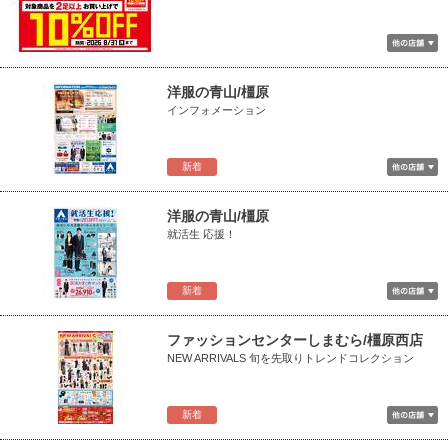
洋服の青山/橿原
インフォメーション
新着
洋服の青山/橿原
就活生 応援！
新着
ファッションセンターしまむら/橿原西店
NEW ARRIVALS 旬を先取りトレンドコレクション
新着