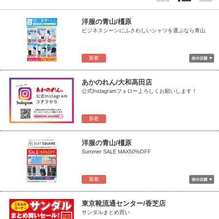
洋服の青山/橿原
ビジネスシーンにふさわしいシャツを選ぶなら青山
新着
あかのれん/大和高田店
公式Instagramフォローよろしくお願いします！
新着
洋服の青山/橿原
Summer SALE MAX50%OFF
新着
東京靴流通センター/香芝店
サンダルまとめ買い