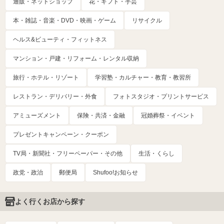
通販・ネットショップ
花・ギフト・手芸
本・雑誌・音楽・DVD・映画・ゲーム
リサイクル
ヘルス&ビューティ・フィットネス
マンション・戸建・リフォーム・レンタル収納
旅行・ホテル・リゾート
学習塾・カルチャー・教育・教習所
レストラン・デリバリー・外食
フォトスタジオ・プリントサービス
アミューズメント
保険・共済・金融
冠婚葬祭・イベント
プレゼントキャンペーン・クーポン
TV局・新聞社・フリーペーパー・その他
生活・くらし
政党・政治
郵便局
Shufoo!お知らせ
よく行くお店から探す