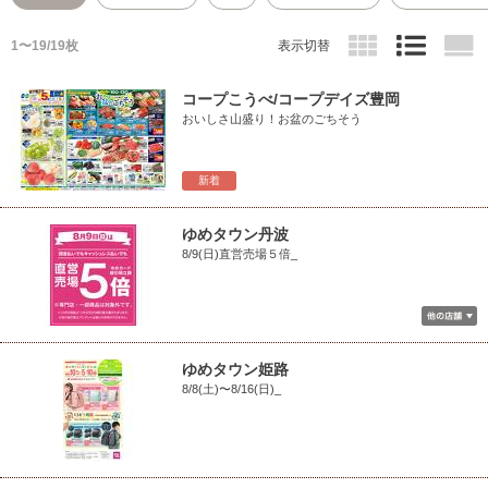
1〜19/19枚
表示切替
コープこうべ/コープデイズ豊岡
おいしさ山盛り！お盆のごちそう
新着
ゆめタウン丹波
8/9(日)直営売場５倍_
ゆめタウン姫路
8/8(土)〜8/16(日)_