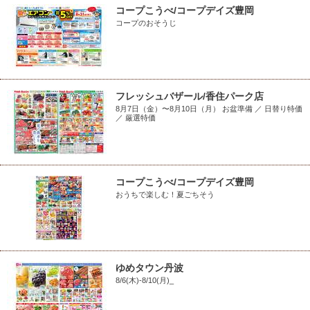
コープこうべ/コープデイズ豊岡
コープのおそうじ
フレッシュバザール/香住パーク店
8月7日（金）〜8月10日（月） お盆準備 ／ 日替り特価
／ 厳選特価
コープこうべ/コープデイズ豊岡
おうちで楽しむ！夏ごちそう
ゆめタウン丹波
8/6(木)-8/10(月)_