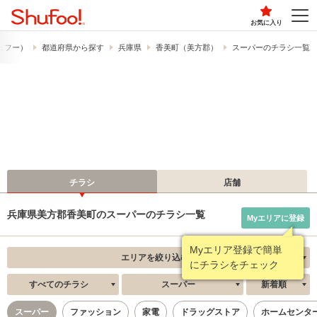
お気に入り
シュフー）
都道府県から探す
兵庫県
香美町（美方郡）
スーパーのチラシ一覧
チラシ
店舗
兵庫県美方郡香美町のスーパーのチラシ一覧
Myエリアに登録
Myエリア登録で簡単
エリアを絞り込む
にチラシをチェック
すべてのチラシ
スーパー
新着順
スーパー
ファッション
家電
ドラッグストア
ホームセンタ