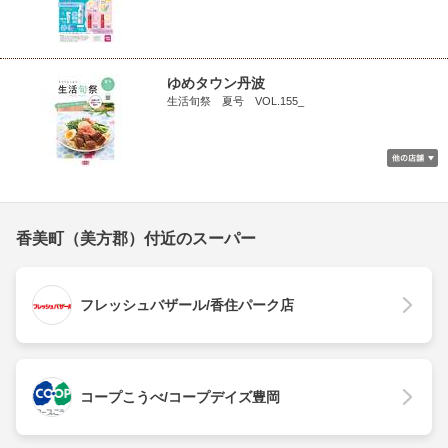
ゆめタウン丹波
生活旬祭 夏号 VOL.155_
香美町（美方郡）付近のスーパー
フレッシュバザール/香住パーク店
コープこうべ/コープデイズ豊岡