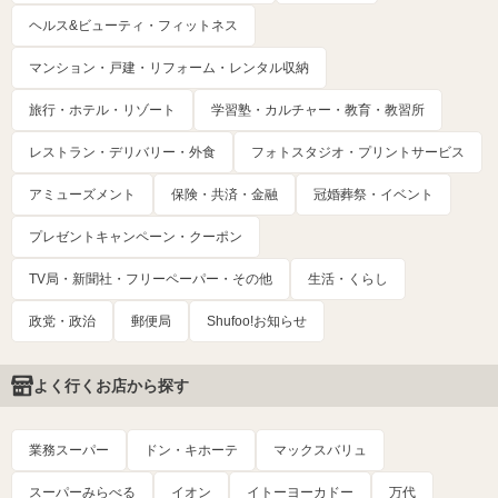
ヘルス&ビューティ・フィットネス
マンション・戸建・リフォーム・レンタル収納
旅行・ホテル・リゾート
学習塾・カルチャー・教育・教習所
レストラン・デリバリー・外食
フォトスタジオ・プリントサービス
アミューズメント
保険・共済・金融
冠婚葬祭・イベント
プレゼントキャンペーン・クーポン
TV局・新聞社・フリーペーパー・その他
生活・くらし
政党・政治
郵便局
Shufoo!お知らせ
よく行くお店から探す
業務スーパー
ドン・キホーテ
マックスバリュ
スーパーみらべる
イオン
イトーヨーカドー
万代