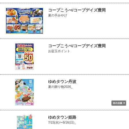
コープこうべ/コープデイズ豊岡
夏の手みやげ
コープこうべ/コープデイズ豊岡
お盆玉ポイント
ゆめタウン丹波
夏の贈り物2026_
ゆめタウン姫路
7/15(水)〜8/16(日)_