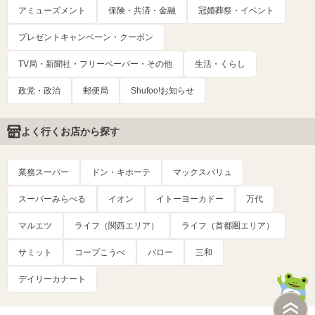
アミューズメント
保険・共済・金融
冠婚葬祭・イベント
プレゼントキャンペーン・クーポン
TV局・新聞社・フリーペーパー・その他
生活・くらし
政党・政治
郵便局
Shufoo!お知らせ
よく行くお店から探す
業務スーパー
ドン・キホーテ
マックスバリュ
スーパーみらべる
イオン
イトーヨーカドー
万代
マルエツ
ライフ（関西エリア）
ライフ（首都圏エリア）
サミット
コープこうべ
バロー
三和
デイリーカナート