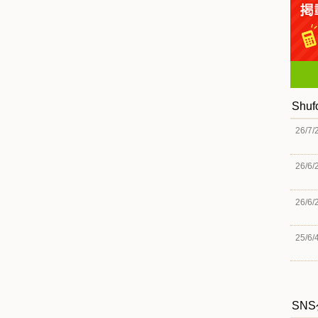
Shu
26/7/
26/6/
26/6/
25/6/
SN