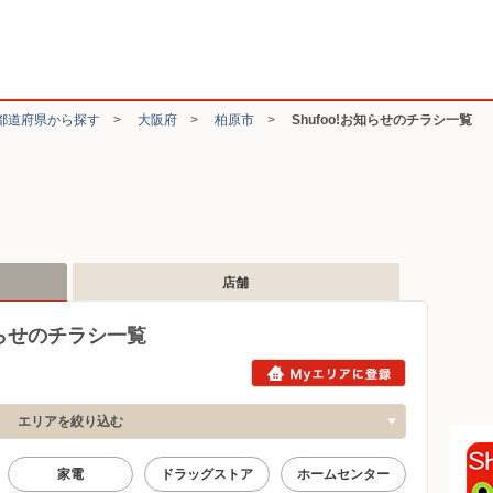
都道府県から探す
>
大阪府
>
柏原市
>
Shufoo!お知らせのチラシ一覧
店舗
知らせのチラシ一覧
エリアを絞り込む
家電
ドラッグストア
ホームセンター