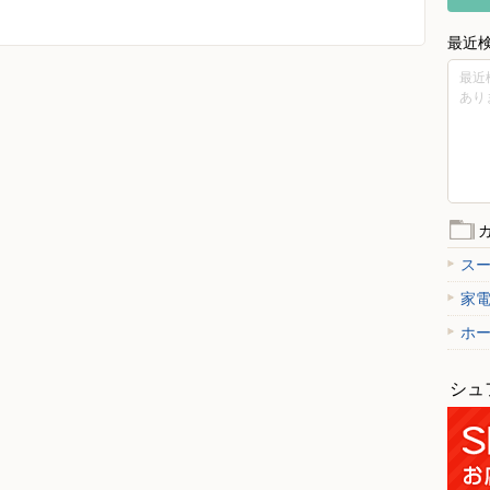
最近
最近
あり
ス
家
ホ
シュ