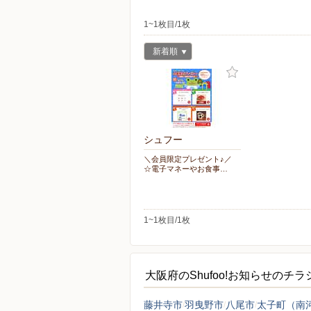
1~1枚目/1枚
新着順
シュフー
＼会員限定プレゼント♪／
☆電子マネーやお食事…
1~1枚目/1枚
大阪府のShufoo!お知らせのチ
藤井寺市
羽曳野市
八尾市
太子町（南