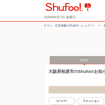
2026年8月7日 金曜日
チラシ・​広告掲載の​Shufoo!​（シュフー）
>
チラシ
大阪府柏原市のShufoo!お
スーパー
ファッション