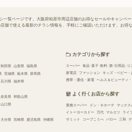
のチラシ一覧ページです。大阪府柏原市周辺店舗のお得なセールやキャンペ
お近くの店舗で使える最新のチラシ情報を、手軽にご確認いただけます。お
カテゴリから探す
スーパー
食品･菓子･飲料･酒･日用品･コ
秋田県
山形県
福島県
家電店
ファッション
キッズ・ベビー・
県
茨城県
栃木県
群馬県
携帯・通信・家電
ヘルス＆ビューティ・
石川県
福井県
よく行くお店から探す
奈良県
和歌山県
山口県
業務スーパー
ドン・キホーテ
マックス
イトーヨーカドー
万代
マルエツ
ライ
サミット
コープこうべ
バロー
三和
デ
大分県
宮崎県
鹿児島県
沖縄県