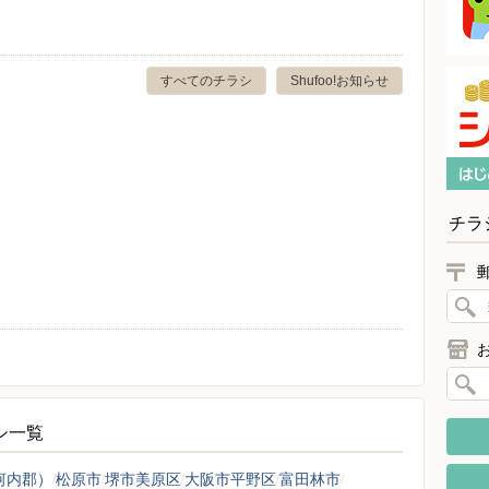
すべてのチラシ
Shufoo!お知らせ
チラ
ラシ一覧
河内郡）
松原市
堺市美原区
大阪市平野区
富田林市