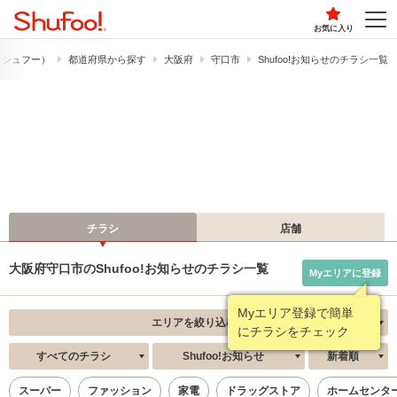
お気に入り
!​（シュフー）
都道府県から探す
大阪府
守口市
Shufoo!お知らせのチラシ一覧
チラシ
店舗
大阪府守口市のShufoo!お知らせのチラシ一覧
Myエリアに登録
Myエリア登録で簡単
エリアを絞り込む
にチラシをチェック
すべてのチラシ
Shufoo!お知らせ
新着順
スーパー
ファッション
家電
ドラッグストア
ホームセンタ