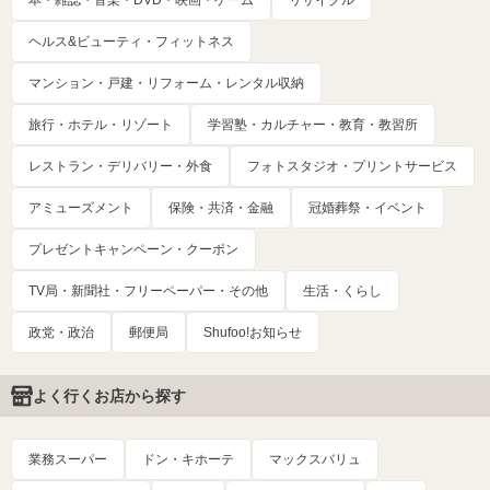
本・雑誌・音楽・DVD・映画・ゲーム
リサイクル
ヘルス&ビューティ・フィットネス
マンション・戸建・リフォーム・レンタル収納
旅行・ホテル・リゾート
学習塾・カルチャー・教育・教習所
レストラン・デリバリー・外食
フォトスタジオ・プリントサービス
アミューズメント
保険・共済・金融
冠婚葬祭・イベント
プレゼントキャンペーン・クーポン
TV局・新聞社・フリーペーパー・その他
生活・くらし
政党・政治
郵便局
Shufoo!お知らせ
よく行くお店から探す
業務スーパー
ドン・キホーテ
マックスバリュ