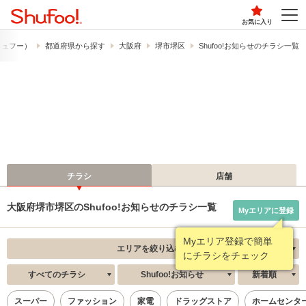
お気に入り
（シュフー）
都道府県から探す
大阪府
堺市堺区
Shufoo!お知らせのチラシ一覧
チラシ
店舗
大阪府堺市堺区のShufoo!お知らせのチラシ一覧
Myエリアに登録
Myエリア登録で簡単
エリアを絞り込む
にチラシをチェック
すべてのチラシ
Shufoo!お知らせ
新着順
スーパー
ファッション
家電
ドラッグストア
ホームセンタ