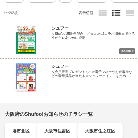
1〜2/2枚
表示切替
シュフー
＼Shufoo!25周年記念！／☆aruku&コラボ開催☆ぽたろ
うがケロあつめに登場！
シュフー
＼会員限定プレゼント♪／ ☆電子マネーやお食事券な
どの豪華賞品が当たる☆シュフーポイントをため...
大阪府のShufoo!お知らせのチラシ一覧
堺市北区
大阪市住吉区
大阪市住之江区