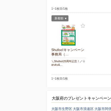
1~1枚目/1枚
新着順
Shufoo!キャンペーン
事務局（…
＼Shufoo!25周年記念！／☆
aruku&…
1~1枚目/1枚
大阪府のプレゼントキャンペー
大阪市生野区
大阪市浪速区
大阪市阿