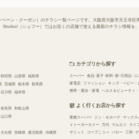
ンペーン・クーポン）のチラシ一覧ページです。大阪府大阪市天王寺区
 Shufoo!（シュフー）ではお近くの店舗で使える最新のチラシ情報
カテゴリから探す
スーパー
食品･菓子･飲料･酒･日用品･コ
秋田県
山形県
福島県
家電店
ファッション
キッズ・ベビー・
県
茨城県
栃木県
群馬県
携帯・通信・家電
ヘルス＆ビューティ・
石川県
福井県
よく行くお店から探す
奈良県
和歌山県
山口県
業務スーパー
ドン・キホーテ
マックス
イトーヨーカドー
万代
マルエツ
ライ
サミット
コープこうべ
バロー
三和
デ
大分県
宮崎県
鹿児島県
沖縄県