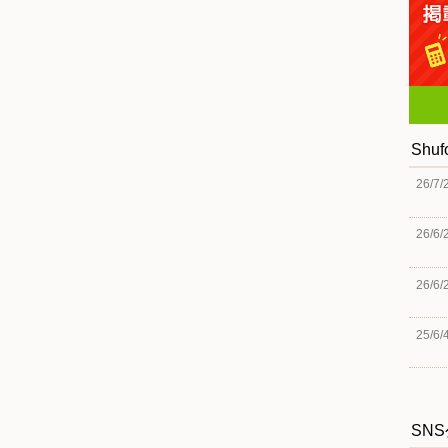
Shu
26/7/
26/6/
26/6/
25/6/
SN