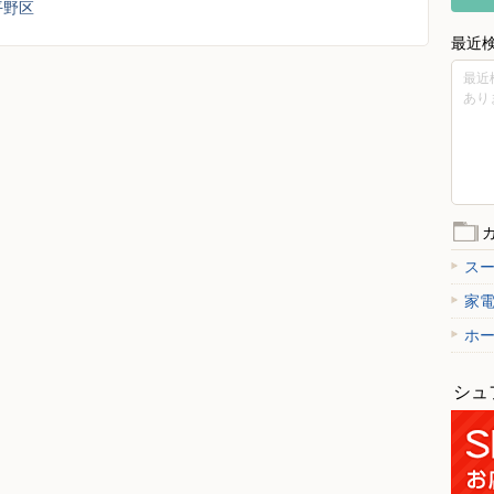
平野区
最近
最近
あり
ス
家
ホ
シュ