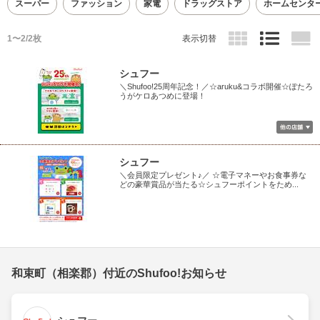
スーパー
ファッション
家電
ドラッグストア
ホームセンタ
1〜2/2枚
表示切替
シュフー
＼Shufoo!25周年記念！／☆aruku&コラボ開催☆ぽたろ
うがケロあつめに登場！
シュフー
＼会員限定プレゼント♪／ ☆電子マネーやお食事券な
どの豪華賞品が当たる☆シュフーポイントをため...
和束町（相楽郡）付近のShufoo!お知らせ