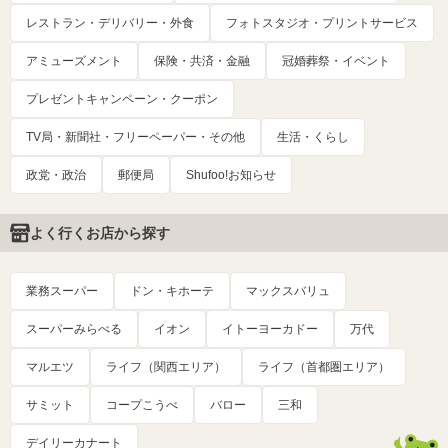
レストラン・デリバリー・外食
フォトスタジオ・プリントサービス
アミューズメント
保険・共済・金融
冠婚葬祭・イベント
プレゼントキャンペーン・クーポン
TV局・新聞社・フリーペーパー・その他
生活・くらし
政党・政治
郵便局
Shufoo!お知らせ
よく行くお店から探す
業務スーパー
ドン・キホーテ
マックスバリュ
スーパーみらべる
イオン
イトーヨーカドー
万代
マルエツ
ライフ（関西エリア）
ライフ（首都圏エリア）
サミット
コープこうべ
バロー
三和
デイリーカナート