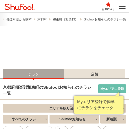
お気に入り
）
都道府県から探す
京都府
和束町（相楽郡）
Shufoo!お知らせのチラシ一覧
チラシ
店舗
京都府相楽郡和束町のShufoo!お知らせのチラシ
Myエリアに登録
一覧
Myエリア登録で簡単
にチラシをチェック
エリアを絞り込む
すべてのチラシ
Shufoo!お知らせ
新着順