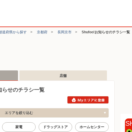
都道府県から探す
>
京都府
>
長岡京市
>
Shufoo!お知らせのチラシ一覧
店舗
お知らせのチラシ一覧
エリアを絞り込む
家電
ドラッグストア
ホームセンター