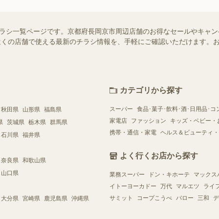
）のチラシ一覧ページです。京都府長岡京市周辺店舗のお得なセールやキャ
ではお近くの店舗で使える最新のチラシ情報を、手軽にご確認いただけます
カテゴリから探す
スーパー
食品･菓子･飲料･酒･日用品･コ
秋田県
山形県
福島県
家電店
ファッション
キッズ・ベビー・
県
茨城県
栃木県
群馬県
携帯・通信・家電
ヘルス＆ビューティ・
石川県
福井県
よく行くお店から探す
奈良県
和歌山県
山口県
業務スーパー
ドン・キホーテ
マックス
イトーヨーカドー
万代
マルエツ
ライ
サミット
コープこうべ
バロー
三和
デ
大分県
宮崎県
鹿児島県
沖縄県