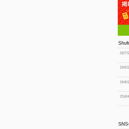
Shu
26/7/
26/6/
26/6/
25/6/
SN