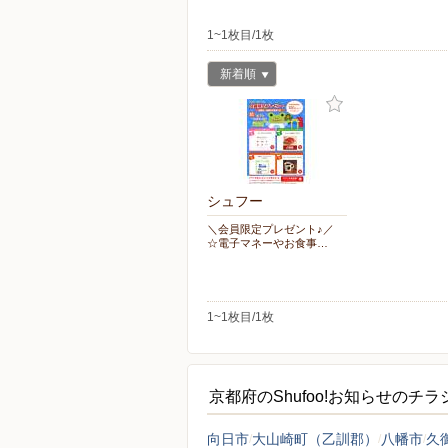
1~1枚目/1枚
新着順
シュフー
＼会員限定プレゼント♪／
☆電子マネーやお食事…
1~1枚目/1枚
京都府のShufoo!お知らせのチ
向日市
大山崎町（乙訓郡）
八幡市
久