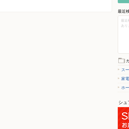
最近
最近
あり
ス
家
ホ
シュ