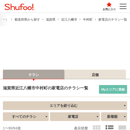
お気に入り
ュフー）
都道府県から探す
滋賀県
近江八幡市
中村町
家電店のチラシ一覧
チラシ
店舗
滋賀県近江八幡市中村町の家電店のチラシ一覧
Myエリアに登録
エリアを絞り込む
すべてのチラシ
家電店
新着順
1〜90/94枚
表示切替