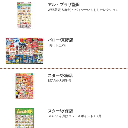
アル・プラザ堅田
WEB限定 8/8(土)〜バイヤーいちおしセレクション
バロー/真野店
8月8日(土)号
スター/水保店
STAR☆大感謝祭！
スター/水保店
STAR☆今月はコレ！＆ポイント+８月