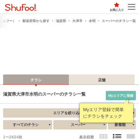
お気に入り
​（シュフー）
都道府県から探す
滋賀県
大津市
水明
スーパーのチラシ一覧
チラシ
店舗
滋賀県大津市水明のスーパーのチラシ一覧
Myエリアに登録
Myエリア登録で簡単
エリアを絞り込む
にチラシをチェック
すべてのチラシ
スーパー
新着順
1〜24/24枚
表示切替