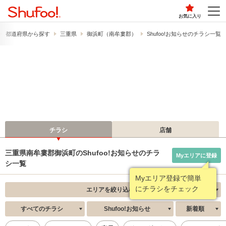
お気に入り
都道府県から探す
三重県
御浜町（南牟婁郡）
Shufoo!お知らせのチラシ一覧
チラシ
店舗
三重県南牟婁郡御浜町のShufoo!お知らせのチラ
Myエリアに登録
シ一覧
Myエリア登録で簡単
にチラシをチェック
エリアを絞り込む
すべてのチラシ
Shufoo!お知らせ
新着順