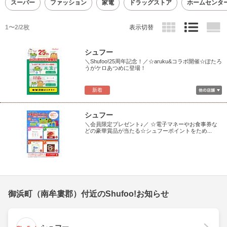
スーパー
ファッション
家電
ドラッグストア
ホームセンタ
1〜2/2枚
表示切替
シュフー
＼Shufoo!25周年記念！／☆aruku&コラボ開催☆ぽたろ
うがケロあつめに登場！
新着
シュフー
＼会員限定プレゼント♪／ ☆電子マネーやお食事券な
どの豪華賞品が当たる☆シュフーポイントをため...
御浜町（南牟婁郡）付近のShufoo!お知らせ