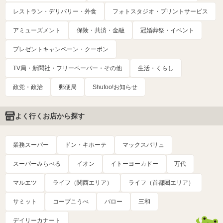
レストラン・デリバリー・外食
フォトスタジオ・プリントサービス
アミューズメント
保険・共済・金融
冠婚葬祭・イベント
プレゼントキャンペーン・クーポン
TV局・新聞社・フリーペーパー・その他
生活・くらし
政党・政治
郵便局
Shufoo!お知らせ
よく行くお店から探す
業務スーパー
ドン・キホーテ
マックスバリュ
スーパーみらべる
イオン
イトーヨーカドー
万代
マルエツ
ライフ（関西エリア）
ライフ（首都圏エリア）
サミット
コープこうべ
バロー
三和
デイリーカナート