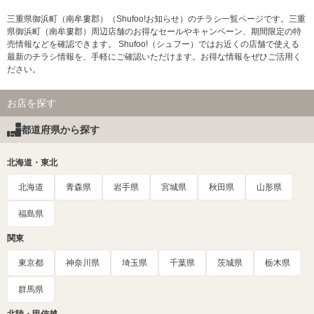
三重県御浜町（南牟婁郡）（Shufoo!お知らせ）のチラシ一覧ページです。三重
県御浜町（南牟婁郡）周辺店舗のお得なセールやキャンペーン、期間限定の特
売情報などを確認できます。 Shufoo!（シュフー）ではお近くの店舗で使える
最新のチラシ情報を、手軽にご確認いただけます。お得な情報をぜひご活用く
ださい。
お店を探す
都道府県から探す
北海道・東北
北海道
青森県
岩手県
宮城県
秋田県
山形県
福島県
関東
東京都
神奈川県
埼玉県
千葉県
茨城県
栃木県
群馬県