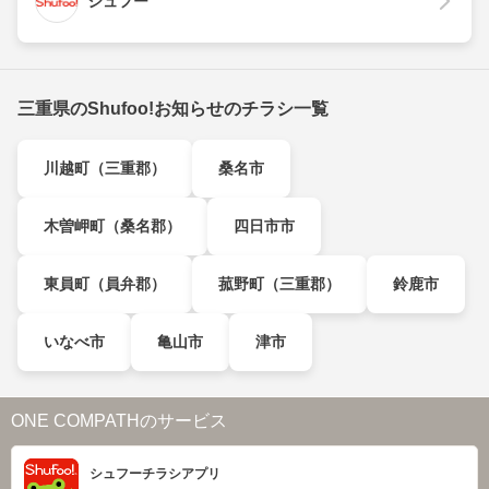
シュフー
三重県のShufoo!お知らせのチラシ一覧
川越町（三重郡）
桑名市
木曽岬町（桑名郡）
四日市市
東員町（員弁郡）
菰野町（三重郡）
鈴鹿市
いなべ市
亀山市
津市
ONE COMPATHのサービス
シュフーチラシアプリ