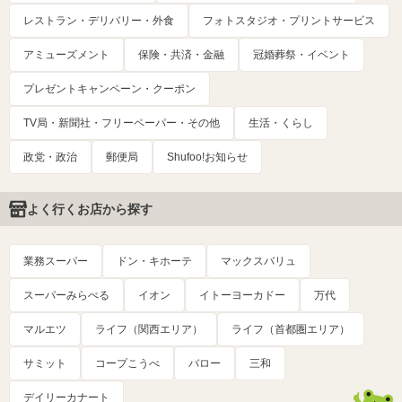
レストラン・デリバリー・外食
フォトスタジオ・プリントサービス
アミューズメント
保険・共済・金融
冠婚葬祭・イベント
プレゼントキャンペーン・クーポン
TV局・新聞社・フリーペーパー・その他
生活・くらし
政党・政治
郵便局
Shufoo!お知らせ
よく行くお店から探す
業務スーパー
ドン・キホーテ
マックスバリュ
スーパーみらべる
イオン
イトーヨーカドー
万代
マルエツ
ライフ（関西エリア）
ライフ（首都圏エリア）
サミット
コープこうべ
バロー
三和
デイリーカナート