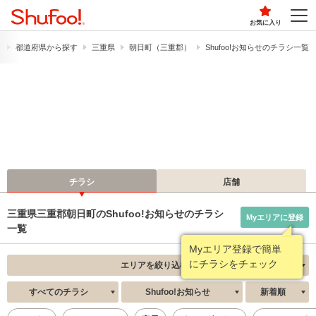
お気に入り
）
都道府県から探す
三重県
朝日町（三重郡）
Shufoo!お知らせのチラシ一覧
チラシ
店舗
三重県三重郡朝日町のShufoo!お知らせのチラシ
Myエリアに登録
一覧
Myエリア登録で簡単
にチラシをチェック
エリアを絞り込む
すべてのチラシ
Shufoo!お知らせ
新着順