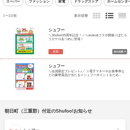
スーパー
ファッション
家電
ドラッグストア
ホームセンタ
1〜2/2枚
表示切替
シュフー
＼Shufoo!25周年記念！／☆aruku&コラボ開催☆ぽたろ
うがケロあつめに登場！
新着
シュフー
＼会員限定プレゼント♪／ ☆電子マネーやお食事券な
どの豪華賞品が当たる☆シュフーポイントをため...
朝日町（三重郡）付近のShufoo!お知らせ